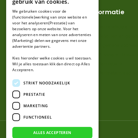
gebruik van cookies.
FRENCH
Klantenservice
Informatie
We gebruiken cookies voor de
(functionele)werking van onze website en
GERMAN
voor het analyseren(Prestatie) van
Mijn account
Verzendkosten en l
bezoekers op onze website. Voor het
analyseren en meten van onze advertenties
Klantenservice
Retouren en garan
(Marketing) delen we gegevens met onze
Contact
Algemene voorwa
advertentie partners.
Over ons
Privacy en Disclai
Kies hieronder welke cookies u wil toestaan.
Kennisbank
Wil je alles toestaan klik dan direct op Alles
Accepteren.
Perimeterdraad ad
STRIKT NOODZAKELIJK
PRESTATIE
MARKETING
FUNCTIONEEL
© 2026 Robotmaaier-mesjes.be
ALLES ACCEPTEREN