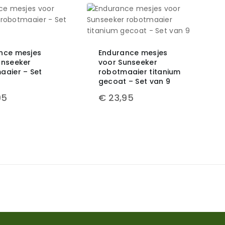
nce mesjes
Endurance mesjes
unseeker
voor Sunseeker
aaier – Set
robotmaaier titanium
gecoat – Set van 9
95
€
23,95