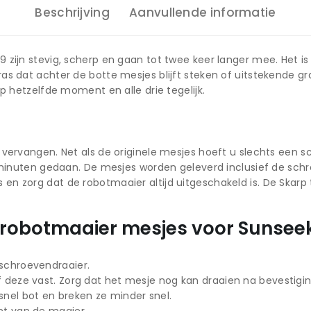
Beschrijving
Aanvullende informatie
 zijn stevig, scherp en gaan tot twee keer langer mee. Het is
ras dat achter de botte mesjes blijft steken of uitstekende 
p hetzelfde moment en alle drie tegelijk.
 vervangen. Net als de originele mesjes hoeft u slechts een s
e minuten gedaan. De mesjes worden geleverd inclusief de sch
en zorg dat de robotmaaier altijd uitgeschakeld is. De Skar
robotmaaier mesjes voor Sunseek
schroevendraaier.
 deze vast. Zorg dat het mesje nog kan draaien na bevestigi
nel bot en breken ze minder snel.
nt van de maaier.