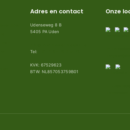
Adres en contact
Onze lo
Udenseweg 8 B
evertijden
5405 PA Uden
tie
arden
info@robotmaaier-mesjes.be
mer
Tel:
+31 (0)85 78 255 78
KVK: 67529623
vies
BTW: NL857053759B01