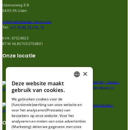
Udenseweg 8 B
5405 PA Uden
info@robotmaaier-mesjes.be
Tel:
+31 (0)85 78 255 78
KVK: 67529623
BTW: NL857053759B01
Onze locatie
×
Deze website maakt
DUTCH
gebruik van cookies.
FRENCH
We gebruiken cookies voor de
(functionele)werking van onze website en
GERMAN
voor het analyseren(Prestatie) van
bezoekers op onze website. Voor het
analyseren en meten van onze advertenties
Over ons
(Marketing) delen we gegevens met onze