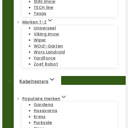
Stihl imow
TECH line
Texas
Merken T-Z
Universeel
Viking imow
Wiper
WOLF-Garten
Worx Landroid
Yardforce
Zoef Robot
Kabeltesters
Populaire merken
Gardena
Husqvarna
Kress
Parkside