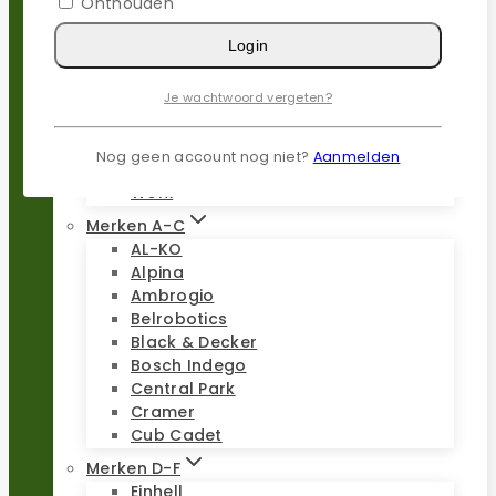
Onthouden
Populaire merken
Login
Gardena
Husqvarna
Je wachtwoord vergeten?
Kress
Parkside
Stiga
Nog geen account nog niet?
Aanmelden
Stihl
Worx
Merken A-C
AL-KO
Alpina
Ambrogio
Belrobotics
Black & Decker
Bosch Indego
Central Park
Cramer
Cub Cadet
Merken D-F
Einhell