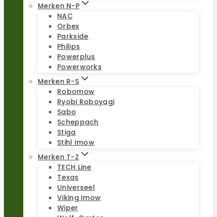
Merken N-P
NAC
Orbex
Parkside
Philips
Powerplus
Powerworks
Merken R-S
Robomow
Ryobi Roboyagi
Sabo
Scheppach
Stiga
Stihl Imow
Merken T-Z
TECH Line
Texas
Universeel
Viking Imow
Wiper