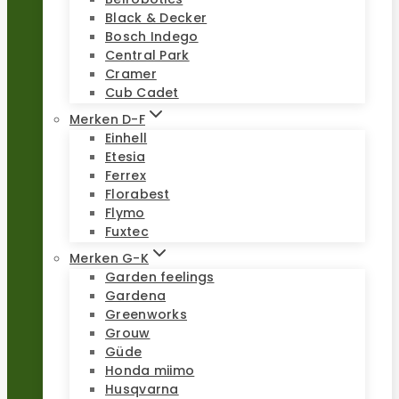
Black & Decker
Bosch Indego
Central Park
Cramer
Cub Cadet
Merken D-F
Einhell
Etesia
Ferrex
Florabest
Flymo
Fuxtec
Merken G-K
Garden feelings
Gardena
Greenworks
Grouw
Güde
Honda miimo
Husqvarna