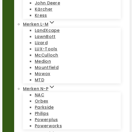
John Deere
Kärcher
Kress
Merken L-M
LandXcape
LawnBott
Lizard
LUX-Tools
McCulloch
Medion
Mountfield
Mowox
MTD
Merken N-P
NAC
Orbex
Parkside
Philips
Powerplus
Powerworks