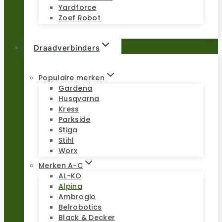
Yardforce
Zoef Robot
Draadverbinders
Populaire merken
Gardena
Husqvarna
Kress
Parkside
Stiga
Stihl
Worx
Merken A-C
AL-KO
Alpina
Ambrogio
Belrobotics
Black & Decker