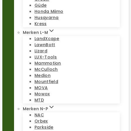
Güde
Honda Miimo
Husqvarna
Kress
Merken L-M
LandXcape
LawnBott
Lizard
LUX-Tools
Mammotion
McCulloch
Medion
Mountfield
MOVA
Mowox
MTD
Merken N-P
NAC
Orbex
Parkside