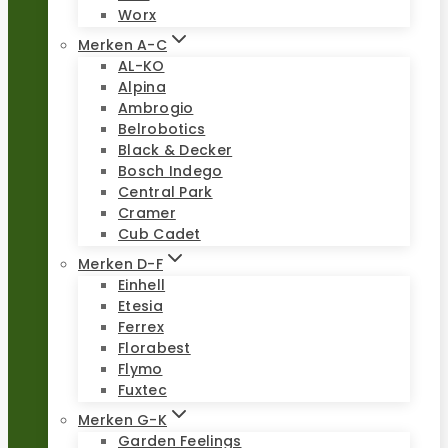
Worx
Merken A-C
AL-KO
Alpina
Ambrogio
Belrobotics
Black & Decker
Bosch Indego
Central Park
Cramer
Cub Cadet
Merken D-F
Einhell
Etesia
Ferrex
Florabest
Flymo
Fuxtec
Merken G-K
Garden Feelings