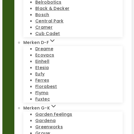
Belrobotics
Black & Decker
Bosch
Central Park
Cramer
Cub Cadet
Merken D-F
Dreame
Ecovacs
Einhell
Etesia
Eufy
Ferrex
Florabest
Flymo
Fuxtec
Merken G-K
Garden Feelings
Gardena
Greenworks
Grouw