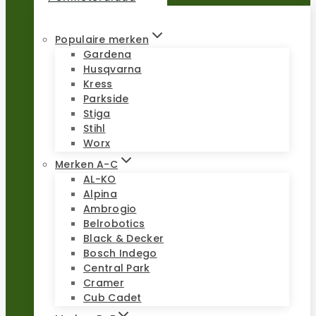
Populaire merken
Gardena
Husqvarna
Kress
Parkside
Stiga
Stihl
Worx
Merken A-C
AL-KO
Alpina
Ambrogio
Belrobotics
Black & Decker
Bosch Indego
Central Park
Cramer
Cub Cadet