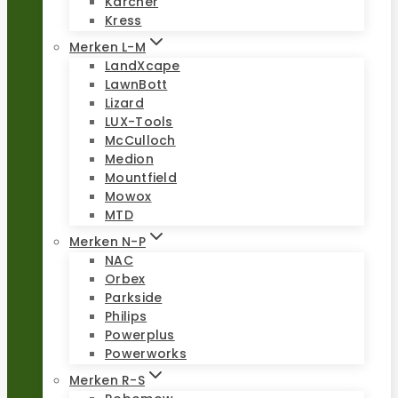
Kärcher
Kress
Merken L-M
LandXcape
LawnBott
Lizard
LUX-Tools
McCulloch
Medion
Mountfield
Mowox
MTD
Merken N-P
NAC
Orbex
Parkside
Philips
Powerplus
Powerworks
Merken R-S