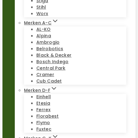
Stiga
Stihl
Worx
Merken A-C
AL-KO
Alpina
Ambrogio
Belrobotics
Black & Decker
Bosch Indego
Central Park
Cramer
Cub Cadet
Merken D-F
Einhell
Etesia
Ferrex
Florabest
Flymo
Fuxtec