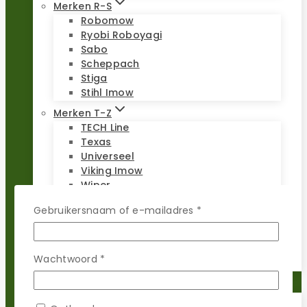
Merken R-S
Robomow
Ryobi Roboyagi
Sabo
Scheppach
Stiga
Stihl Imow
Merken T-Z
TECH Line
Texas
Universeel
Viking Imow
Wiper
WOLF-Garten
Vereist
Gebruikersnaam of e-mailadres
*
Worx Landroid
Yardforce
Zoef Robot
Vereist
Wachtwoord
*
Reparatie sets