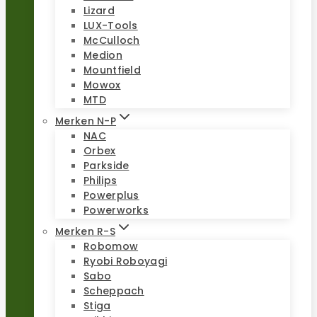
Lizard
LUX-Tools
McCulloch
Medion
Mountfield
Mowox
MTD
Merken N-P
NAC
Orbex
Parkside
Philips
Powerplus
Powerworks
Merken R-S
Robomow
Ryobi Roboyagi
Sabo
Scheppach
Stiga