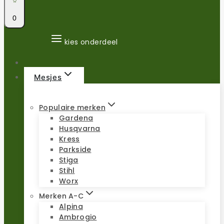
0
kies onderdeel
Mesjes
Populaire merken
Gardena
Husqvarna
Kress
Parkside
Stiga
Stihl
Worx
Merken A-C
Alpina
Ambrogio