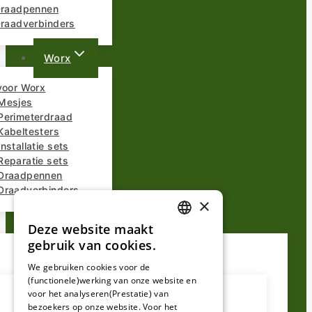
 Draadpennen
Draadverbinders
Worx
voor Worx
Mesjes
Perimeterdraad
Kabeltesters
nstallatie sets
Reparatie sets
Draadpennen
Draadverbinders
×
Overige Merken
Deze website maakt
DUTCH
gebruik van cookies.
FRENCH
We gebruiken cookies voor de
(functionele)werking van onze website en
GERMAN
voor het analyseren(Prestatie) van
bezoekers op onze website. Voor het