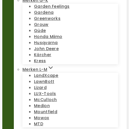
Merken G-K
Garden Feelings
Gardena
Greenworks
Grouw
Güde
Honda Miimo
Husqvarna
John Deere
Kärcher
Kress
Merken L-M
LandXcape
LawnBott
Lizard
LUX-Tools
McCulloch
Medion
Mountfield
Mowox
MTD