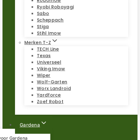
Robomow
Ryobi Roboyagi
Sabo
Scheppach
Stiga
Stihl Imow
Merken T-Z
TECH Line
Texas
Universeel
Viking Imow
Wiper
Wolf-Garten
Worx Landroid
Yardforce
Zoef Robot
Gardena
 voor Gardena