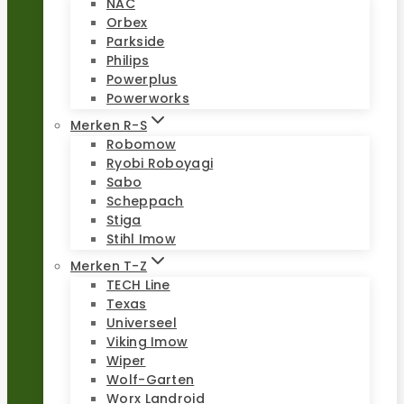
NAC
Orbex
Parkside
Philips
Powerplus
Powerworks
Merken R-S
Robomow
Ryobi Roboyagi
Sabo
Scheppach
Stiga
Stihl Imow
Merken T-Z
TECH Line
Texas
Universeel
Viking Imow
Wiper
Wolf-Garten
Worx Landroid