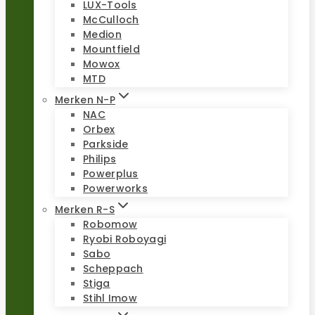
LUX-Tools
McCulloch
Medion
Mountfield
Mowox
MTD
Merken N-P
NAC
Orbex
Parkside
Philips
Powerplus
Powerworks
Merken R-S
Robomow
Ryobi Roboyagi
Sabo
Scheppach
Stiga
Stihl Imow