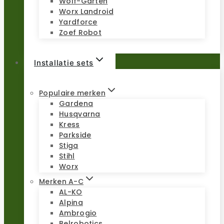
Wolf-Garten
Worx Landroid
Yardforce
Zoef Robot
Installatie sets
Populaire merken
Gardena
Husqvarna
Kress
Parkside
Stiga
Stihl
Worx
Merken A-C
AL-KO
Alpina
Ambrogio
Belrobotics