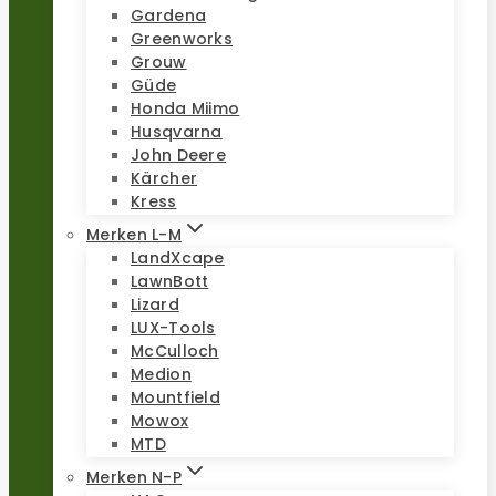
Gardena
Greenworks
Grouw
Güde
Honda Miimo
Husqvarna
John Deere
Kärcher
Kress
Merken L-M
LandXcape
LawnBott
Lizard
LUX-Tools
McCulloch
Medion
Mountfield
Mowox
MTD
Merken N-P