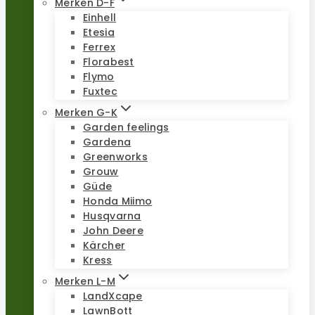
Merken D-F
Einhell
Etesia
Ferrex
Florabest
Flymo
Fuxtec
Merken G-K
Garden feelings
Gardena
Greenworks
Grouw
Güde
Honda Miimo
Husqvarna
John Deere
Kärcher
Kress
Merken L-M
LandXcape
LawnBott