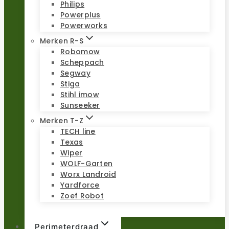
Philips
Powerplus
Powerworks
Merken R-S
Robomow
Scheppach
Segway
Stiga
Stihl imow
Sunseeker
Merken T-Z
TECH line
Texas
Wiper
WOLF-Garten
Worx Landroid
Yardforce
Zoef Robot
Perimeterdraad