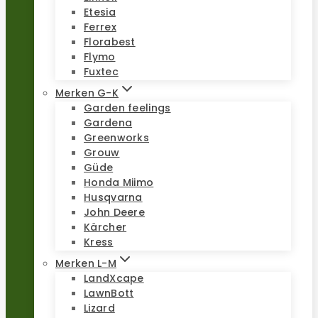
Etesia
Ferrex
Florabest
Flymo
Fuxtec
Merken G-K
Garden feelings
Gardena
Greenworks
Grouw
Güde
Honda Miimo
Husqvarna
John Deere
Kärcher
Kress
Merken L-M
LandXcape
LawnBott
Lizard