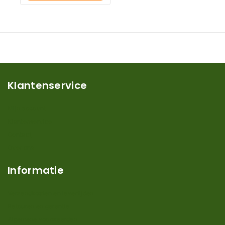
Winkelwagen
Klantenservice
Mijn account
Klantenservice
Contact
Over ons
Informatie
Verzendkosten en levertijden
Retouren en garantie
Algemene voorwaarden