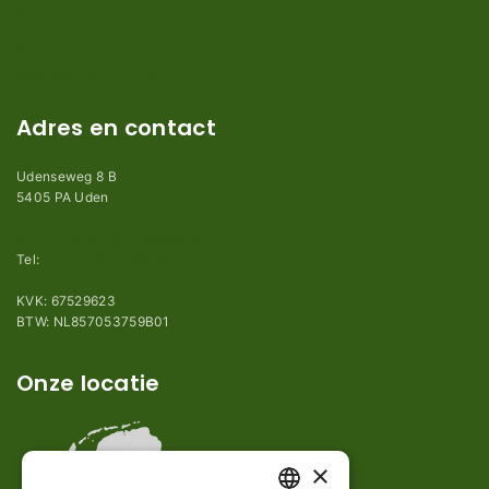
Privacy en Disclaimer
Kennisbank
Perimeterdraad advies
Adres en contact
Udenseweg 8 B
5405 PA Uden
info@robotmaaier-mesjes.be
Tel:
+31 (0)85 78 255 78
KVK: 67529623
BTW: NL857053759B01
Onze locatie
×