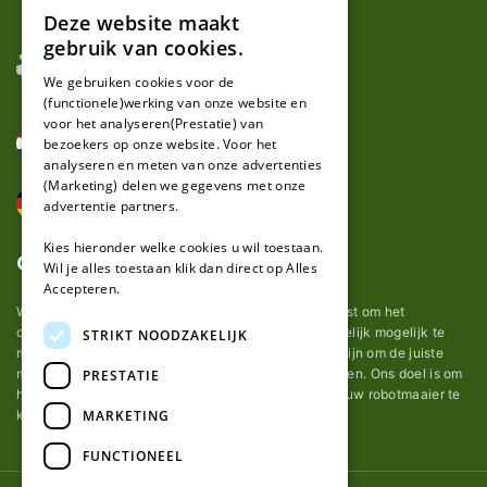
Deze website maakt
DUTCH
gebruik van cookies.
FRENCH
We gebruiken cookies voor de
(functionele)werking van onze website en
GERMAN
voor het analyseren(Prestatie) van
bezoekers op onze website. Voor het
analyseren en meten van onze advertenties
(Marketing) delen we gegevens met onze
advertentie partners.
Kies hieronder welke cookies u wil toestaan.
Over ons
Wil je alles toestaan klik dan direct op Alles
Accepteren.
Wij van robotmaaier-mesjes.be doen ons uiterste best om het
onderhoud van robot grasmaaier mesjes zo gemakkelijk mogelijk te
STRIKT NOODZAKELIJK
maken. Uit ervaring merkten we hoe lastig het kan zijn om de juiste
messen voor een automatische grasmachine te vinden. Ons doel is om
PRESTATIE
het u makkelijk te maken om de goede mesjes voor uw robotmaaier te
MARKETING
kopen.
FUNCTIONEEL