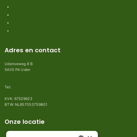
Privacy en Disclaimer
Kennisbank
Perimeterdraad advies
Adres en contact
Udenseweg 8 B
5405 PA Uden
info@robotmaaier-mesjes.be
Tel:
+31 (0)85 78 255 78
KVK: 67529623
BTW: NL857053759B01
Onze locatie