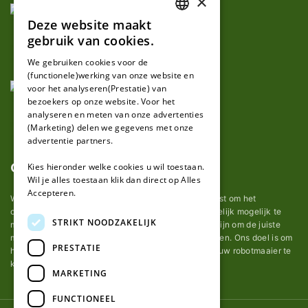
×
Deze website maakt
DUTCH
gebruik van cookies.
FRENCH
We gebruiken cookies voor de
(functionele)werking van onze website en
GERMAN
voor het analyseren(Prestatie) van
bezoekers op onze website. Voor het
analyseren en meten van onze advertenties
(Marketing) delen we gegevens met onze
advertentie partners.
Over ons
Kies hieronder welke cookies u wil toestaan.
Wil je alles toestaan klik dan direct op Alles
Accepteren.
Wij van robotmaaier-mesjes.be doen ons uiterste best om het
onderhoud van robot grasmaaier mesjes zo gemakkelijk mogelijk te
STRIKT NOODZAKELIJK
maken. Uit ervaring merkten we hoe lastig het kan zijn om de juiste
messen voor een automatische grasmachine te vinden. Ons doel is om
PRESTATIE
het u makkelijk te maken om de goede mesjes voor uw robotmaaier te
kopen.
MARKETING
FUNCTIONEEL