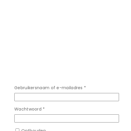
Vereist
Gebruikersnaam of e-mailadres
*
Vereist
Wachtwoord
*
Onthouden