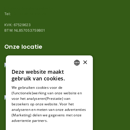
info@robotmaaier-mesjes.be
Tel:
+31 (0)85 78 255 78
KVK: 67529623
BTW: NL857053759B01
Onze locatie
×
Deze website maakt
DUTCH
gebruik van cookies.
FRENCH
We gebruiken cookies voor de
(functionele)werking van onze website en
GERMAN
voor het analyseren(Prestatie) van
bezoekers op onze website. Voor het
analyseren en meten van onze advertenties
(Marketing) delen we gegevens met onze
advertentie partners.