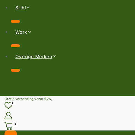
Stihl
Worx
Overige Merken
Gratis verzending vanaf €25,-
0
0