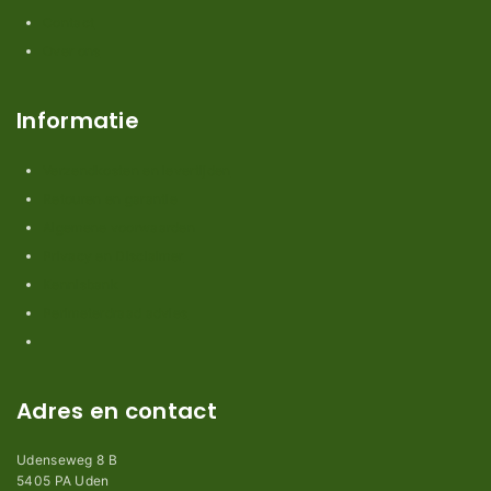
Contact
Over ons
Informatie
Verzendkosten en levertijden
Retouren en garantie
Algemene voorwaarden
Privacy en Disclaimer
Kennisbank
Perimeterdraad advies
Adres en contact
Udenseweg 8 B
5405 PA Uden