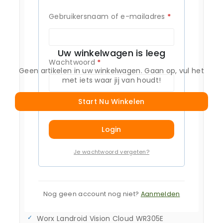
Worx Landroid M WR142
Worx Landroid M WR147 M500
Gebruikersnaam of e-mailadres
*
Worx Landroid M WR148
Worx Landroid M WR153
Worx Landroid M WR155 M1000
Uw winkelwagen is leeg
Worx Landroid M WR165 M500
Wachtwoord
*
Worx Landroid M WR167E M700 Plus
Geen artikelen in uw winkelwagen. Gaan op, vul het
met iets waar jij van houdt!
Worx Landroid S250 WR168E
Worx Landroid S300
Start Nu Winkelen
Worx Landroid S450i
Onthouden
Worx Landroid S500i
Worx Landroid S700i
Login
Worx Landroid S Basic
Worx Landroid S WR130
Je wachtwoord vergeten?
Worx Landroid Vision Cloud 4WD WR340E
Worx Landroid Vision Cloud 4WD WR341E
Worx Landroid Vision Cloud 4WD WR342E
Nog geen account nog niet?
Aanmelden
Worx Landroid Vision Cloud 4WD WR344E
Worx Landroid Vision Cloud WR303E
Worx Landroid Vision Cloud WR305E