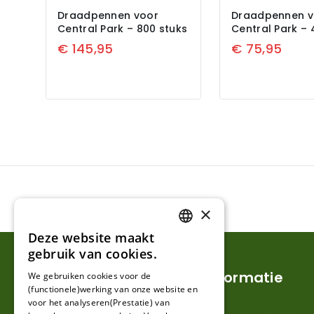
Draadpennen voor
Draadpennen v
Central Park – 800 stuks
Central Park – 
€
145,95
€
75,95
×
Deze website maakt
DUTCH
gebruik van cookies.
FRENCH
Klantenservice
Informatie
We gebruiken cookies voor de
(functionele)werking van onze website en
GERMAN
voor het analyseren(Prestatie) van
Mijn account
Verzendkosten en lever