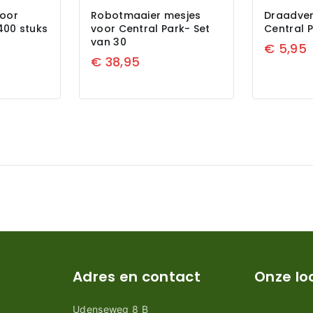
oor
Robotmaaier mesjes
Draadver
400 stuks
voor Central Park- Set
Central P
van 30
€
5,95
€
38,95
Adres en contact
Onze lo
Udenseweg 8 B
tijden