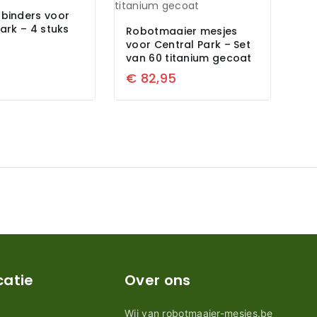
binders voor
ark – 4 stuks
Robotmaaier mesjes
voor Central Park – Set
van 60 titanium gecoat
€
82,95
catie
Over ons
Wij van robotmaaier-mesjes.be