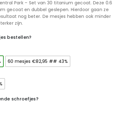
ntral Park – Set van 30 titanium gecoat. Deze 0.6
ium gecoat en dubbel geslepen. Hierdoor gaan ze
esultaat nog beter. De mesjes hebben ook minder
erker zijn.
es bestellen?
%
60 mesjes €82,95 ## 43%
%
rende schroefjes?