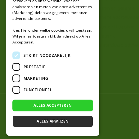
bezoekers op onze website. Voor het
analyseren en meten van onze advertenties
Klantenservice
Retouren en garantie
(Marketing) delen we gegevens met onze
Contact
Algemene voorwaarde
advertentie partners.
Over ons
Privacy en Disclaimer
Kies hieronder welke cookies u wil toestaan.
Kennisbank
Wil je alles toestaan klik dan direct op Alles
Accepteren.
Perimeterdraad advies
STRIKT NOODZAKELIJK
PRESTATIE
MARKETING
FUNCTIONEEL
© 2026 Robotmaaier-mesjes.be
ALLES ACCEPTEREN
ALLES AFWIJZEN