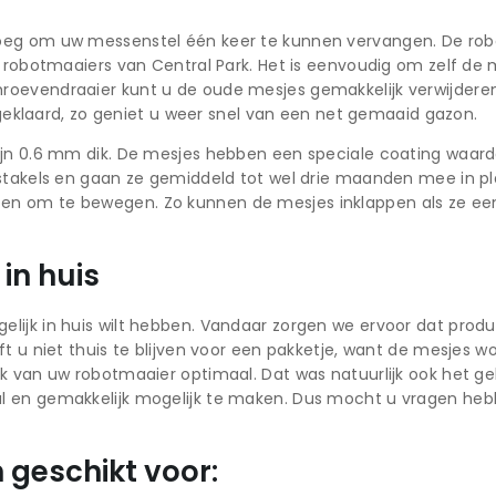
oeg om uw messenstel één keer te kunnen vervangen. De robo
n robotmaaiers van Central Park. Het is eenvoudig om zelf de
oevendraaier kunt u de oude mesjes gemakkelijk verwijderen
n geklaard, zo geniet u weer snel van een net gemaaid gazon.
jn 0.6 mm dik. De mesjes hebben een speciale coating waardoo
bstakels en gaan ze gemiddeld tot wel drie maanden mee in p
n om te bewegen. Zo kunnen de mesjes inklappen als ze een
in huis
lijk in huis wilt hebben. Vandaar zorgen we ervoor dat prod
ft u niet thuis te blijven voor een pakketje, want de mesjes
k van uw robotmaaier optimaal. Dat was natuurlijk ook het ge
l en gemakkelijk mogelijk te maken. Dus mocht u vragen he
n geschikt voor: