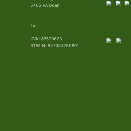
5405 PA Uden
n
info@robotmaaier-mesjes.be
Tel:
+31 (0)85 78 255 78
KVK: 67529623
BTW: NL857053759B01