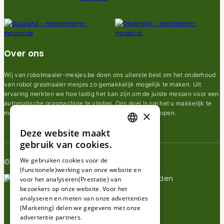
Over ons
Wij van robotmaaier-mesjes.be doen ons uiterste best om het onderhoud
van robot grasmaaier mesjes zo gemakkelijk mogelijk te maken. Uit
ervaring merkten we hoe lastig het kan zijn om de juiste messen voor een
automatische grasmachine te vinden. Ons doel is om het u makkelijk te
×
maken om de goede mesjes voor uw robotmaaier te kopen.
Deze website maakt
DUTCH
gebruik van cookies.
FRENCH
We gebruiken cookies voor de
© 2026 Robotmaaier-mesjes.be
(functionele)werking van onze website en
GERMAN
voor het analyseren(Prestatie) van
bezoekers op onze website. Voor het
analyseren en meten van onze advertenties
(Marketing) delen we gegevens met onze
advertentie partners.