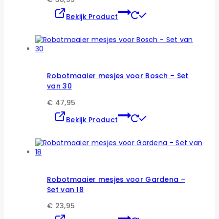
de
Dit
Bekijk Product
productpagina
product
heeft
meerdere
variaties.
Deze
optie
kan
Robotmaaier mesjes voor Bosch – Set
gekozen
van 30
worden
op
€
47,95
de
Dit
Bekijk Product
productpagina
product
heeft
meerdere
variaties.
Deze
optie
kan
Robotmaaier mesjes voor Gardena –
gekozen
Set van 18
worden
op
€
23,95
de
Dit