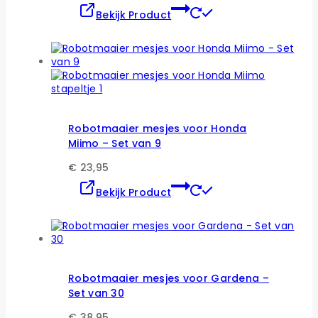
Dit
Bekijk Product
product
heeft
meerdere
variaties.
Deze
optie
kan
gekozen
worden
Robotmaaier mesjes voor Honda
op
Miimo – Set van 9
de
productpagina
€
23,95
Dit
Bekijk Product
product
heeft
meerdere
variaties.
Deze
optie
kan
Robotmaaier mesjes voor Gardena –
gekozen
Set van 30
worden
op
€
38,95