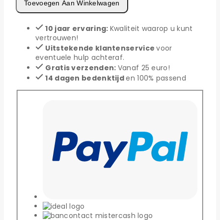
voor
Toevoegen Aan Winkelwagen
Husqvarna
-
10 jaar ervaring:
Kwaliteit waarop u kunt
Set
vertrouwen!
van
90
Uitstekende klantenservice
voor
titanium
eventuele hulp achteraf.
gecoat
Gratis verzenden:
Vanaf 25 euro!
aantal
14 dagen bedenktijd
en 100% passend