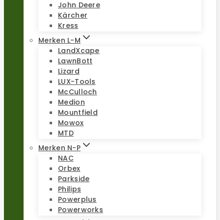
John Deere
Kärcher
Kress
Merken L-M
LandXcape
LawnBott
Lizard
LUX-Tools
McCulloch
Medion
Mountfield
Mowox
MTD
Merken N-P
NAC
Orbex
Parkside
Philips
Powerplus
Powerworks