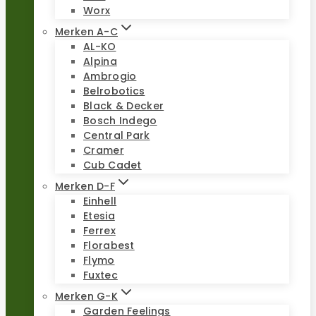
Worx
Merken A-C
AL-KO
Alpina
Ambrogio
Belrobotics
Black & Decker
Bosch Indego
Central Park
Cramer
Cub Cadet
Merken D-F
Einhell
Etesia
Ferrex
Florabest
Flymo
Fuxtec
Merken G-K
Garden Feelings