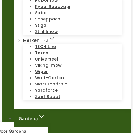
Robomow
Ryobi Roboyagi
Sabo
Scheppach
Stiga
Stihl Imow
Merken T-Z
TECH Line
Texas
Universeel
Viking Imow
Wiper
Wolf-Garten
Worx Landroid
Yardforce
Zoef Robot
Gardena
 voor Gardena