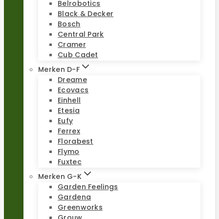
Belrobotics
Black & Decker
Bosch
Central Park
Cramer
Cub Cadet
Merken D-F
Dreame
Ecovacs
Einhell
Etesia
Eufy
Ferrex
Florabest
Flymo
Fuxtec
Merken G-K
Garden Feelings
Gardena
Greenworks
Grouw