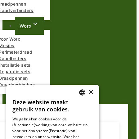
 Draadpennen
Draadverbinders
Worx
voor Worx
Mesjes
Perimeterdraad
Kabeltesters
nstallatie sets
Reparatie sets
Draadpennen
Draadverbinders
×
Overige Merken
Deze website maakt
DUTCH
gebruik van cookies.
FRENCH
We gebruiken cookies voor de
(functionele)werking van onze website en
GERMAN
voor het analyseren(Prestatie) van
bezoekers op onze website. Voor het