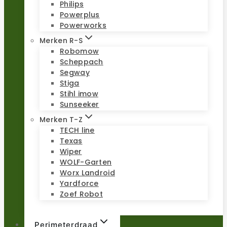
Philips
Powerplus
Powerworks
Merken R-S
Robomow
Scheppach
Segway
Stiga
Stihl imow
Sunseeker
Merken T-Z
TECH line
Texas
Wiper
WOLF-Garten
Worx Landroid
Yardforce
Zoef Robot
Perimeterdraad