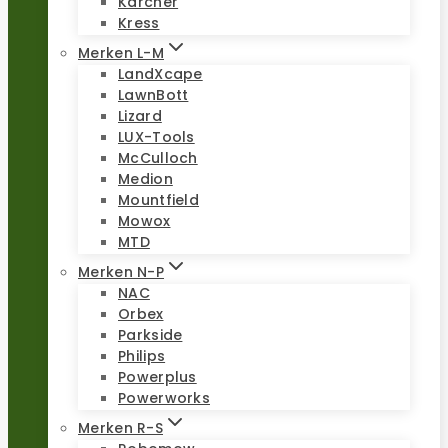
Kärcher
Kress
Merken L-M
LandXcape
LawnBott
Lizard
LUX-Tools
McCulloch
Medion
Mountfield
Mowox
MTD
Merken N-P
NAC
Orbex
Parkside
Philips
Powerplus
Powerworks
Merken R-S