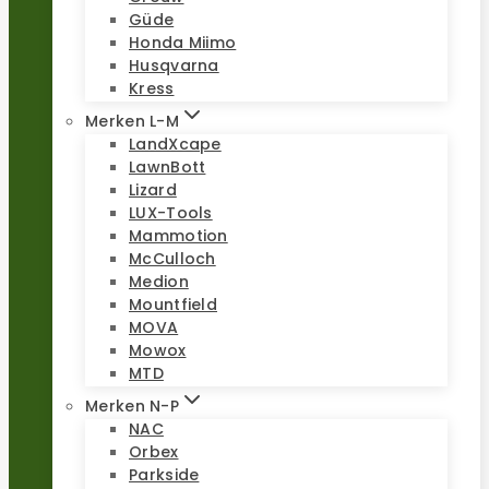
Güde
Honda Miimo
Husqvarna
Kress
Merken L-M
LandXcape
LawnBott
Lizard
LUX-Tools
Mammotion
McCulloch
Medion
Mountfield
MOVA
Mowox
MTD
Merken N-P
NAC
Orbex
Parkside