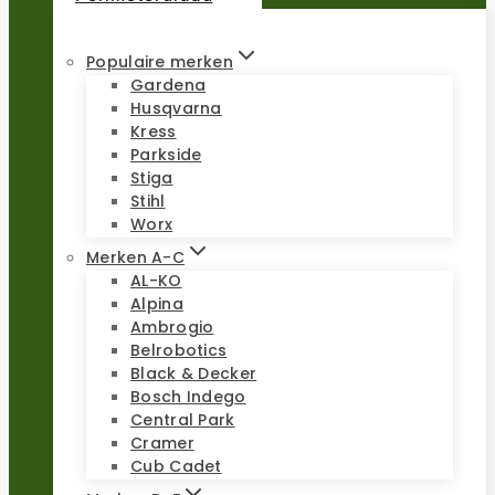
Populaire merken
Gardena
Husqvarna
Kress
Parkside
Stiga
Stihl
Worx
Merken A-C
AL-KO
Alpina
Ambrogio
Belrobotics
Black & Decker
Bosch Indego
Central Park
Cramer
Cub Cadet