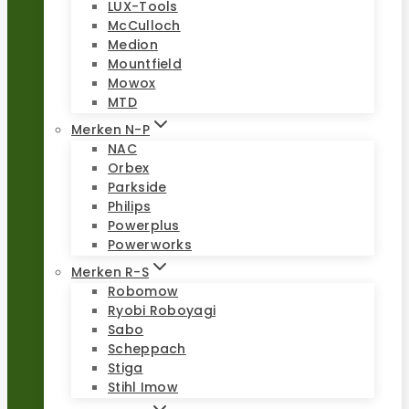
LUX-Tools
McCulloch
Medion
Mountfield
Mowox
MTD
Merken N-P
NAC
Orbex
Parkside
Philips
Powerplus
Powerworks
Merken R-S
Robomow
Ryobi Roboyagi
Sabo
Scheppach
Stiga
Stihl Imow