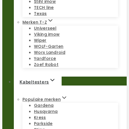
Stihl imow
TECH line
Texas
Merken T-Z
Universeel
Viking imow
Wiper
WOLF-Garten
Worx Landroid
Yardforce
Zoef Robot
Kabeltesters
Populaire merken
Gardena
Husqvarna
Kress
Parkside