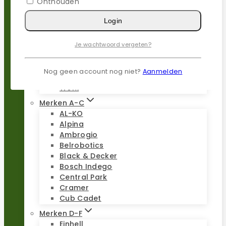
Onthouden
Populaire merken
Login
Gardena
Husqvarna
Je wachtwoord vergeten?
Kress
Parkside
Stiga
Nog geen account nog niet?
Aanmelden
Stihl
Worx
Merken A-C
AL-KO
Alpina
Ambrogio
Belrobotics
Black & Decker
Bosch Indego
Central Park
Cramer
Cub Cadet
Merken D-F
Einhell