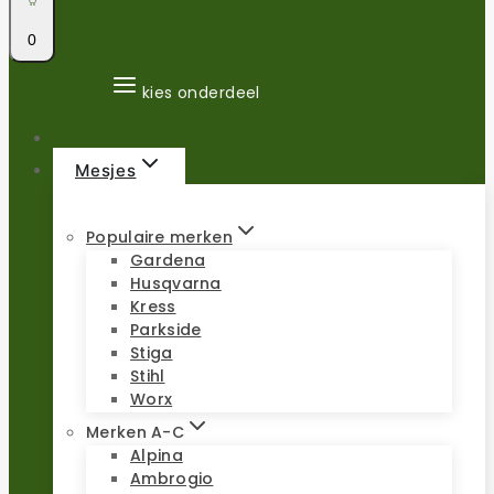
0
kies onderdeel
Mesjes
Populaire merken
Gardena
Husqvarna
Kress
Parkside
Stiga
Stihl
Worx
Merken A-C
Alpina
Ambrogio