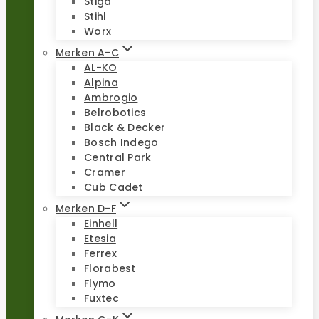
Stiga
Stihl
Worx
Merken A-C
AL-KO
Alpina
Ambrogio
Belrobotics
Black & Decker
Bosch Indego
Central Park
Cramer
Cub Cadet
Merken D-F
Einhell
Etesia
Ferrex
Florabest
Flymo
Fuxtec