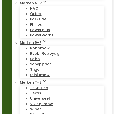
Merken N-P
NAC
Orbex
Parkside
Philips
Powerplus
Powerworks
Merken R-S
Robomow
Ryobi Roboyagi
Sabo
Scheppach
Stiga
Stihl Imow
Merken T-Z
TECH Line
Texas
Universeel
Viking Imow
Wiper