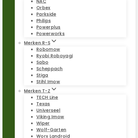
NAC
Orbex
Parkside
Philips
Powerplus
Powerworks
Merken R-S
Robomow
Ryobi Roboyagi
Sabo
Scheppach
Stiga
Stihl Imow
Merken T-Z
TECH Line
Texas
Universeel
Viking Imow
Wiper
Wolf-Garten
Worx Landroid