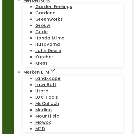
Merken G-K
Garden Feelings
Gardena
Greenworks
Grouw
Güde
Honda Miimo
Husqvarna
John Deere
Kärcher
Kress
Merken L-M
LandXcape
LawnBott
Lizard
LUX-Tools
McCulloch
Medion
Mountfield
Mowox
MTD