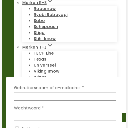
Merken R-S
Robomow
Ryobi Roboyagi
Sabo
Scheppach
Stiga
Stihl Imow
Merken T-Z
TECH Line
Texas
Universeel
Viking Imow
Wiper
WOLF-Garten
Vereist
Gebruikersnaam of e-mailadres
*
Worx Landroid
Yardforce
Zoef Robot
Vereist
Wachtwoord
*
Reparatie sets