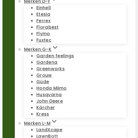
Merken D-F
Einhell
Etesia
Ferrex
Florabest
Flymo
Fuxtec
Merken G-K
Garden feelings
Gardena
Greenworks
Grouw
Güde
Honda Miimo
Husqvarna
John Deere
Kärcher
Kress
Merken L-M
LandXcape
LawnBott