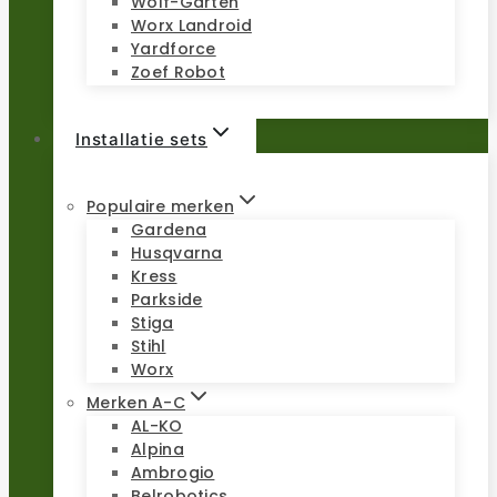
Wolf-Garten
Worx Landroid
Yardforce
Zoef Robot
Installatie sets
Populaire merken
Gardena
Husqvarna
Kress
Parkside
Stiga
Stihl
Worx
Merken A-C
AL-KO
Alpina
Ambrogio
Belrobotics