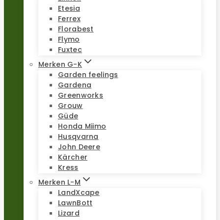
Etesia
Ferrex
Florabest
Flymo
Fuxtec
Merken G-K
Garden feelings
Gardena
Greenworks
Grouw
Güde
Honda Miimo
Husqvarna
John Deere
Kärcher
Kress
Merken L-M
LandXcape
LawnBott
Lizard