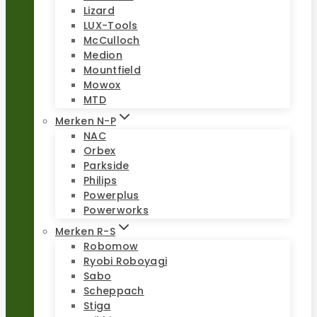
Lizard
LUX-Tools
McCulloch
Medion
Mountfield
Mowox
MTD
Merken N-P
NAC
Orbex
Parkside
Philips
Powerplus
Powerworks
Merken R-S
Robomow
Ryobi Roboyagi
Sabo
Scheppach
Stiga