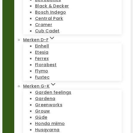
Black & Decker
Bosch Indego
Central Park
Cramer
Cub Cadet
Merken D-F
Einhell
Etesia
Ferrex
Florabest
Flymo
Fuxtec
Merken G-K
Garden feelings
Gardena
Greenworks
Grouw
Güde
Honda miimo
Husqvarna