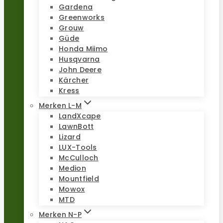
Gardena
Greenworks
Grouw
Güde
Honda Miimo
Husqvarna
John Deere
Kärcher
Kress
Merken L-M
LandXcape
LawnBott
Lizard
LUX-Tools
McCulloch
Medion
Mountfield
Mowox
MTD
Merken N-P