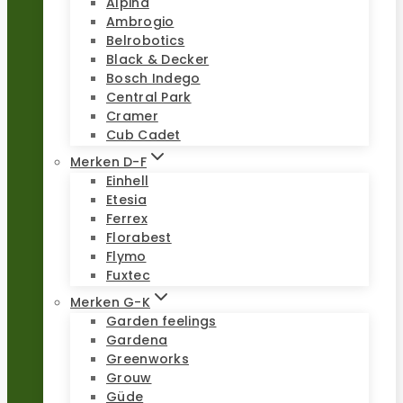
Alpina
Ambrogio
Belrobotics
Black & Decker
Bosch Indego
Central Park
Cramer
Cub Cadet
Merken D-F
Einhell
Etesia
Ferrex
Florabest
Flymo
Fuxtec
Merken G-K
Garden feelings
Gardena
Greenworks
Grouw
Güde