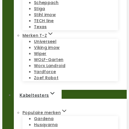
Scheppach
Stiga
Stihl imow
TECH line
Texas
Merken T-Z
Universeel
Viking imow
Wiper
WOLF-Garten
Worx Landroid
Yardforce
Zoef Robot
Kabeltesters
Populaire merken
Gardena
Husqvarna