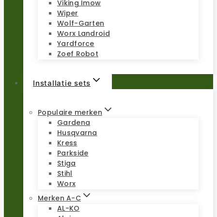
Viking Imow
Wiper
Wolf-Garten
Worx Landroid
Yardforce
Zoef Robot
Installatie sets
Populaire merken
Gardena
Husqvarna
Kress
Parkside
Stiga
Stihl
Worx
Merken A-C
AL-KO