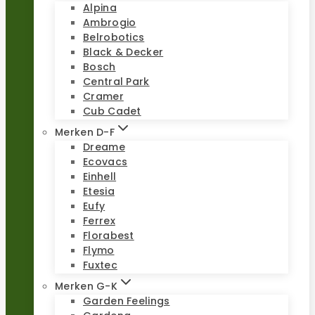
Alpina
Ambrogio
Belrobotics
Black & Decker
Bosch
Central Park
Cramer
Cub Cadet
Merken D-F
Dreame
Ecovacs
Einhell
Etesia
Eufy
Ferrex
Florabest
Flymo
Fuxtec
Merken G-K
Garden Feelings