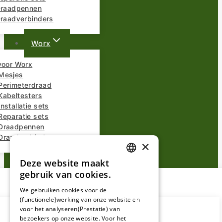
 Draadpennen
Draadverbinders
Worx
voor Worx
Mesjes
Perimeterdraad
Kabeltesters
nstallatie sets
Reparatie sets
Draadpennen
Draadverbinders
×
Overige Merken
Deze website maakt
DUTCH
gebruik van cookies.
FRENCH
We gebruiken cookies voor de
(functionele)werking van onze website en
GERMAN
voor het analyseren(Prestatie) van
bezoekers op onze website. Voor het