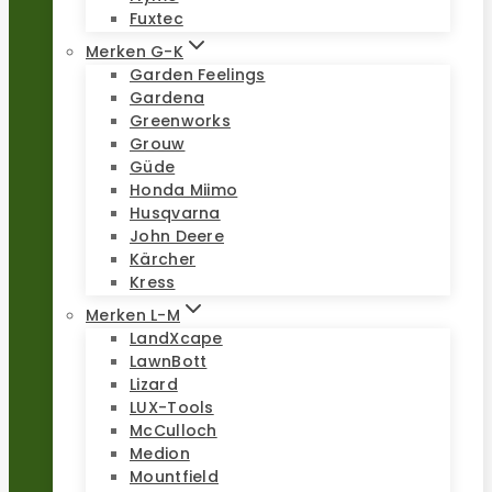
Fuxtec
Merken G-K
Garden Feelings
Gardena
Greenworks
Grouw
Güde
Honda Miimo
Husqvarna
John Deere
Kärcher
Kress
Merken L-M
LandXcape
LawnBott
Lizard
LUX-Tools
McCulloch
Medion
Mountfield