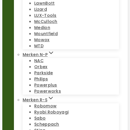
LawnBott
Lizard
LUX-Tools
McCulloch
Medion
Mountfield
Mowox
MTD
Merken N-P
NAC
Orbex
Parkside
Philips
Powerplus
Powerworks
Merken R-S
Robomow
Ryobi Roboyagi
Sabo
Scheppach