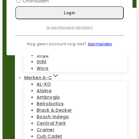
Onthouden
Reparatie sets
Login
Populaire merken
Je wachtwoord vergeten?
Gardena
Husqvarna
Kress
Nog geen account nog niet?
Aanmelden
Parkside
Stiga
Stihl
Worx
Merken A-C
AL-KO
Alpina
Ambrogio
Belrobotics
Black & Decker
Bosch Indego
Central Park
Cramer
Cub Cadet