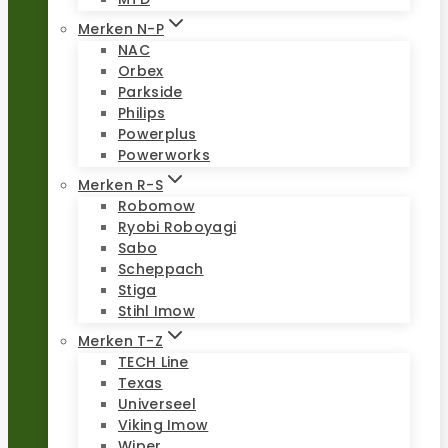
Merken N-P
NAC
Orbex
Parkside
Philips
Powerplus
Powerworks
Merken R-S
Robomow
Ryobi Roboyagi
Sabo
Scheppach
Stiga
Stihl Imow
Merken T-Z
TECH Line
Texas
Universeel
Viking Imow
Wiper