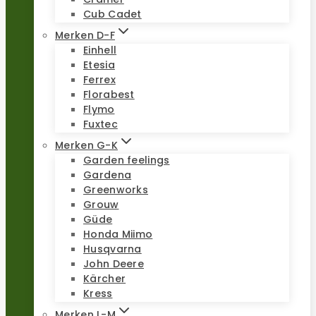
Cub Cadet
Merken D-F
Einhell
Etesia
Ferrex
Florabest
Flymo
Fuxtec
Merken G-K
Garden feelings
Gardena
Greenworks
Grouw
Güde
Honda Miimo
Husqvarna
John Deere
Kärcher
Kress
Merken L-M