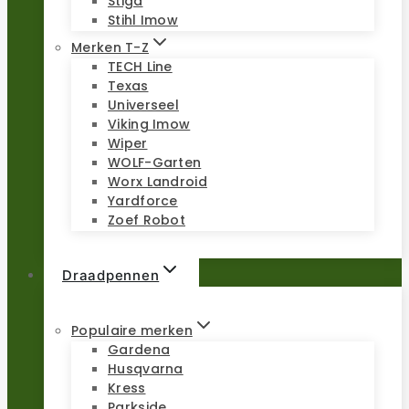
Stiga
Stihl Imow
Merken T-Z
TECH Line
Texas
Universeel
Viking Imow
Wiper
WOLF-Garten
Worx Landroid
Yardforce
Zoef Robot
Draadpennen
Populaire merken
Gardena
Husqvarna
Kress
Parkside