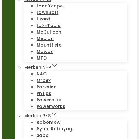
LandXcape
LawnBott
Lizard
LUX-Tools
McCulloch
Medion
Mountfield
Mowox
MTD
Merken N-P
NAC
Orbex
Parkside
Philips
Powerplus
Powerworks
Merken R-S
Robomow
Ryobi Roboyagi
Sabo