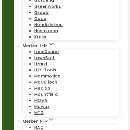
Gardena
Greenworks
Grouw
Güde
Honda Miimo
Husqvarna
Kress
Merken L-M
LandXcape
LawnBott
Lizard
LUX-Tools
Mammotion
McCulloch
Medion
Mountfield
MOVA
Mowox
MTD
Merken N-P
NAC