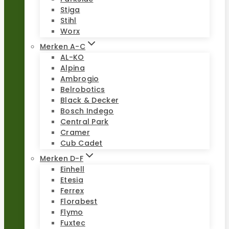
Stiga
Stihl
Worx
Merken A-C
AL-KO
Alpina
Ambrogio
Belrobotics
Black & Decker
Bosch Indego
Central Park
Cramer
Cub Cadet
Merken D-F
Einhell
Etesia
Ferrex
Florabest
Flymo
Fuxtec