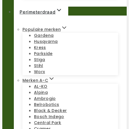
Perimeterdraad
Populaire merken
Gardena
Husqvarna
Kress
Parkside
Stiga
Stihl
Worx
Merken A-C
AL-KO
Alpina
Ambrogio
Belrobotics
Black & Decker
Bosch Indego
Central Park
Cramer