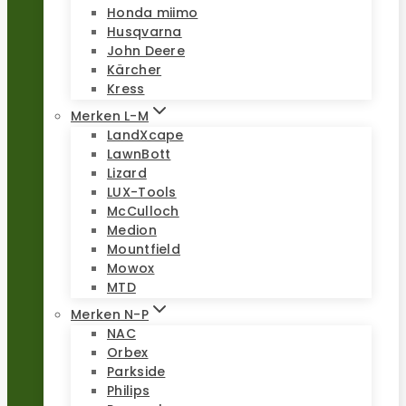
Honda miimo
Husqvarna
John Deere
Kärcher
Kress
Merken L-M
LandXcape
LawnBott
Lizard
LUX-Tools
McCulloch
Medion
Mountfield
Mowox
MTD
Merken N-P
NAC
Orbex
Parkside
Philips