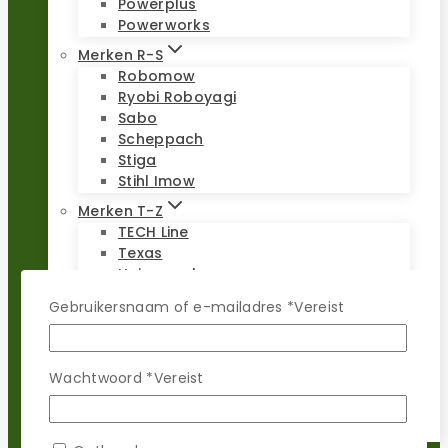
Powerplus
Powerworks
Merken R-S
Robomow
Ryobi Roboyagi
Sabo
Scheppach
Stiga
Stihl Imow
Merken T-Z
TECH Line
Texas
Universeel
Viking Imow
Gebruikersnaam of e-mailadres
*
Vereist
Wiper
WOLF-Garten
Worx Landroid
Wachtwoord
*
Vereist
Yardforce
Zoef Robot