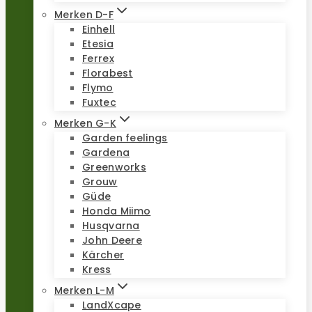
Merken D-F
Einhell
Etesia
Ferrex
Florabest
Flymo
Fuxtec
Merken G-K
Garden feelings
Gardena
Greenworks
Grouw
Güde
Honda Miimo
Husqvarna
John Deere
Kärcher
Kress
Merken L-M
LandXcape