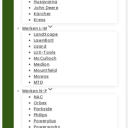
Husqvarna
John Deere
Kärcher
Kress
Merken L-M
LandXcape
LawnBott
Lizard
LUX-Tools
McCulloch
Medion
Mountfield
Mowox
MTD
Merken N-P
NAC
Orbex
Parkside
Philips
Powerplus
Powerworks