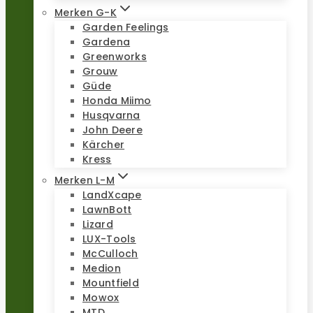
Merken G-K
Garden Feelings
Gardena
Greenworks
Grouw
Güde
Honda Miimo
Husqvarna
John Deere
Kärcher
Kress
Merken L-M
LandXcape
LawnBott
Lizard
LUX-Tools
McCulloch
Medion
Mountfield
Mowox
MTD