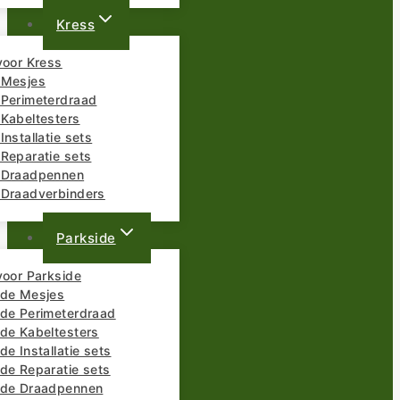
Kress
voor Kress
 Mesjes
 Perimeterdraad
 Kabeltesters
Installatie sets
Reparatie sets
 Draadpennen
 Draadverbinders
Parkside
voor Parkside
ide Mesjes
ide Perimeterdraad
ide Kabeltesters
de Installatie sets
de Reparatie sets
ide Draadpennen