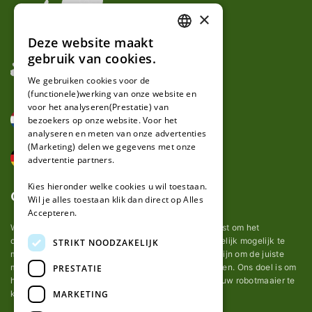
×
Deze website maakt
DUTCH
gebruik van cookies.
FRENCH
We gebruiken cookies voor de
(functionele)werking van onze website en
GERMAN
voor het analyseren(Prestatie) van
bezoekers op onze website. Voor het
analyseren en meten van onze advertenties
(Marketing) delen we gegevens met onze
advertentie partners.
Kies hieronder welke cookies u wil toestaan.
Over ons
Wil je alles toestaan klik dan direct op Alles
Accepteren.
Wij van robotmaaier-mesjes.be doen ons uiterste best om het
onderhoud van robot grasmaaier mesjes zo gemakkelijk mogelijk te
STRIKT NOODZAKELIJK
maken. Uit ervaring merkten we hoe lastig het kan zijn om de juiste
messen voor een automatische grasmachine te vinden. Ons doel is om
PRESTATIE
het u makkelijk te maken om de goede mesjes voor uw robotmaaier te
MARKETING
kopen.