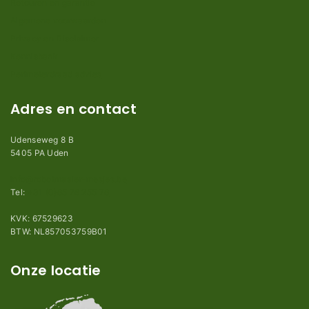
Retouren en garantie
Algemene voorwaarden
Privacy en Disclaimer
Kennisbank
Perimeterdraad advies
Adres en contact
Udenseweg 8 B
5405 PA Uden
info@robotmaaier-mesjes.be
Tel:
+31 (0)85 78 255 78
KVK: 67529623
BTW: NL857053759B01
Onze locatie