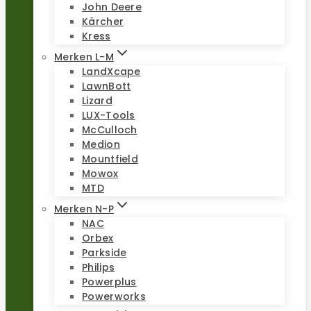
John Deere
Kärcher
Kress
Merken L-M
LandXcape
LawnBott
Lizard
LUX-Tools
McCulloch
Medion
Mountfield
Mowox
MTD
Merken N-P
NAC
Orbex
Parkside
Philips
Powerplus
Powerworks