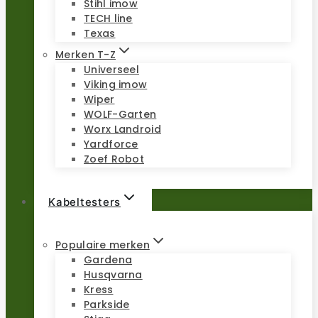
Stihl imow
TECH line
Texas
Merken T-Z
Universeel
Viking imow
Wiper
WOLF-Garten
Worx Landroid
Yardforce
Zoef Robot
Kabeltesters
Populaire merken
Gardena
Husqvarna
Kress
Parkside