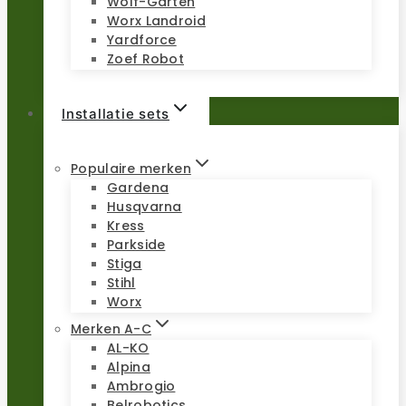
Wolf-Garten
Worx Landroid
Yardforce
Zoef Robot
Installatie sets
Populaire merken
Gardena
Husqvarna
Kress
Parkside
Stiga
Stihl
Worx
Merken A-C
AL-KO
Alpina
Ambrogio
Belrobotics