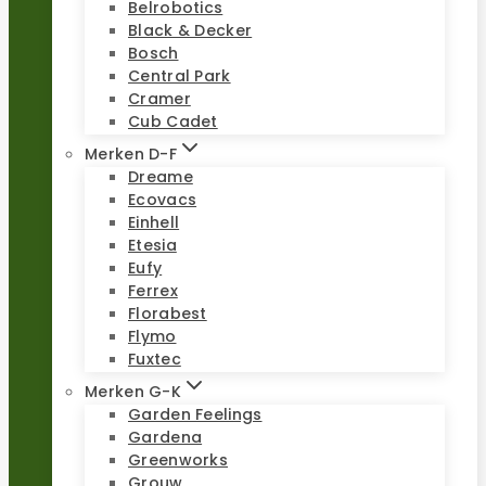
Belrobotics
Black & Decker
Bosch
Central Park
Cramer
Cub Cadet
Merken D-F
Dreame
Ecovacs
Einhell
Etesia
Eufy
Ferrex
Florabest
Flymo
Fuxtec
Merken G-K
Garden Feelings
Gardena
Greenworks
Grouw