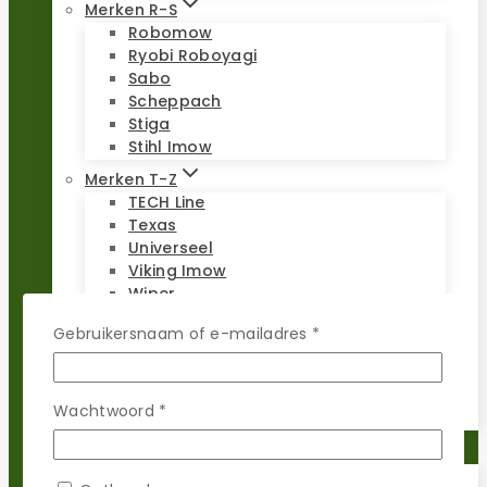
Merken R-S
Robomow
Ryobi Roboyagi
Sabo
Scheppach
Stiga
Stihl Imow
Merken T-Z
TECH Line
Texas
Universeel
Viking Imow
Wiper
WOLF-Garten
Vereist
Gebruikersnaam of e-mailadres
*
Worx Landroid
Yardforce
Zoef Robot
Vereist
Wachtwoord
*
Reparatie sets