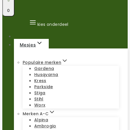
0
kies onderdeel
Mesjes
Populaire merken
Gardena
Husqvarna
Kress
Parkside
Stiga
Stihl
Worx
Merken A-C
Alpina
Ambrogio