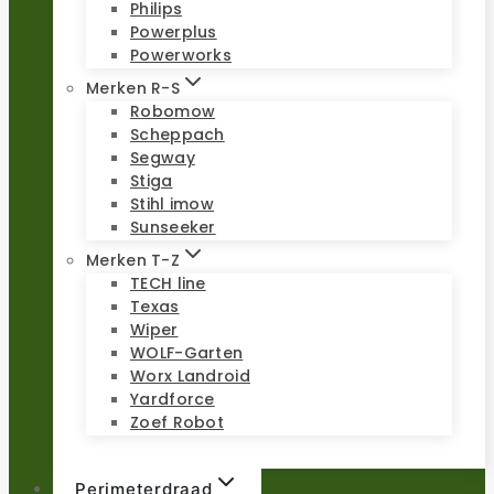
Philips
Powerplus
Powerworks
Merken R-S
Robomow
Scheppach
Segway
Stiga
Stihl imow
Sunseeker
Merken T-Z
TECH line
Texas
Wiper
WOLF-Garten
Worx Landroid
Yardforce
Zoef Robot
Perimeterdraad