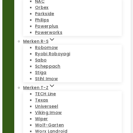
NAC
Orbex
Parkside
Philips
Powerplus
Powerworks
Merken R-S
Robomow
Ryobi Roboyagi
Sabo
Scheppach
Stiga
Stihl Imow
Merken T-Z
TECH Line
Texas
Universeel
Viking Imow
Wiper
Wolf-Garten
Worx Landroid