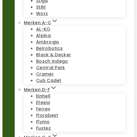
Stiga
Stihl
Worx
Merken A-C
AL-KO
Alpina
Ambrogio
Belrobotics
Black & Decker
Bosch Indego
Central Park
Cramer
Cub Cadet
Merken D-F
Einhell
Etesia
Ferrex
Florabest
Flymo
Fuxtec