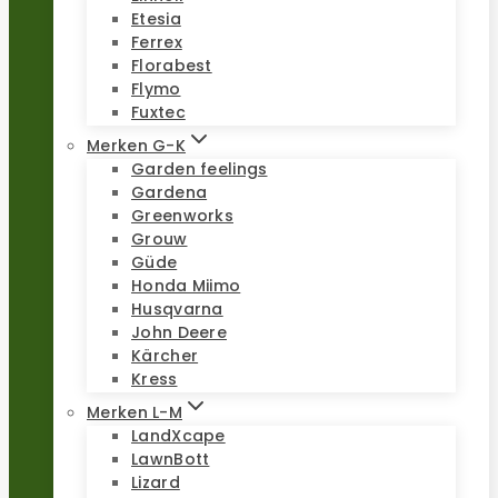
Etesia
Ferrex
Florabest
Flymo
Fuxtec
Merken G-K
Garden feelings
Gardena
Greenworks
Grouw
Güde
Honda Miimo
Husqvarna
John Deere
Kärcher
Kress
Merken L-M
LandXcape
LawnBott
Lizard