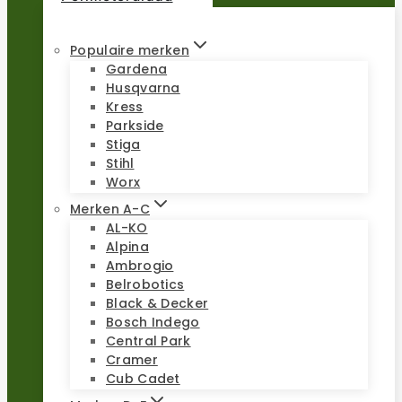
Populaire merken
Gardena
Husqvarna
Kress
Parkside
Stiga
Stihl
Worx
Merken A-C
AL-KO
Alpina
Ambrogio
Belrobotics
Black & Decker
Bosch Indego
Central Park
Cramer
Cub Cadet