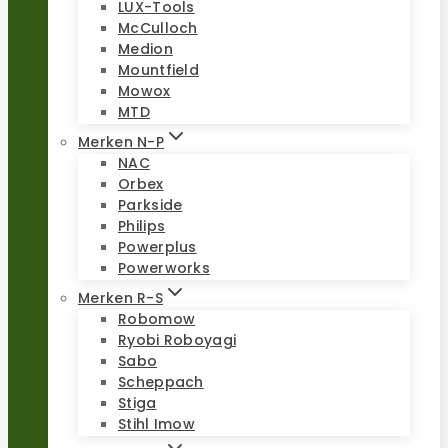
LUX-Tools
McCulloch
Medion
Mountfield
Mowox
MTD
Merken N-P
NAC
Orbex
Parkside
Philips
Powerplus
Powerworks
Merken R-S
Robomow
Ryobi Roboyagi
Sabo
Scheppach
Stiga
Stihl Imow