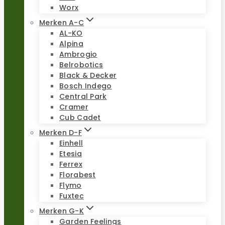
Worx
Merken A-C
AL-KO
Alpina
Ambrogio
Belrobotics
Black & Decker
Bosch Indego
Central Park
Cramer
Cub Cadet
Merken D-F
Einhell
Etesia
Ferrex
Florabest
Flymo
Fuxtec
Merken G-K
Garden Feelings