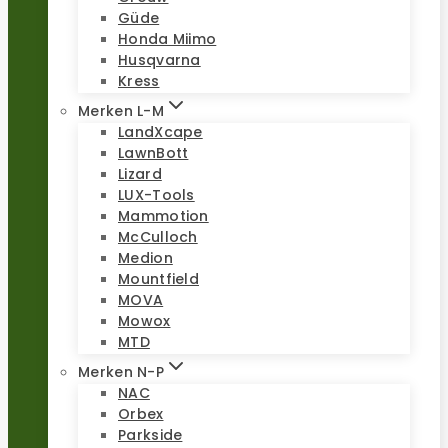
Güde
Honda Miimo
Husqvarna
Kress
Merken L-M
LandXcape
LawnBott
Lizard
LUX-Tools
Mammotion
McCulloch
Medion
Mountfield
MOVA
Mowox
MTD
Merken N-P
NAC
Orbex
Parkside