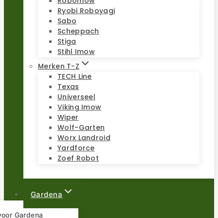
Robomow
Ryobi Roboyagi
Sabo
Scheppach
Stiga
Stihl Imow
Merken T-Z
TECH Line
Texas
Universeel
Viking Imow
Wiper
Wolf-Garten
Worx Landroid
Yardforce
Zoef Robot
Gardena
 voor Gardena