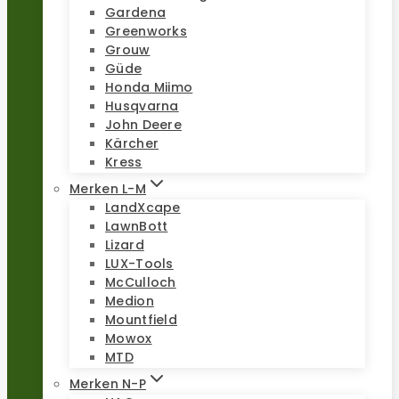
Gardena
Greenworks
Grouw
Güde
Honda Miimo
Husqvarna
John Deere
Kärcher
Kress
Merken L-M
LandXcape
LawnBott
Lizard
LUX-Tools
McCulloch
Medion
Mountfield
Mowox
MTD
Merken N-P