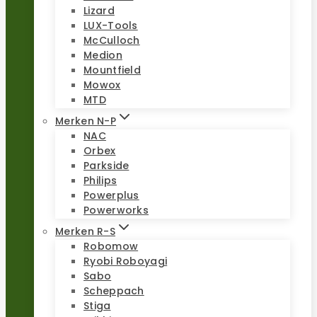
Lizard
LUX-Tools
McCulloch
Medion
Mountfield
Mowox
MTD
Merken N-P
NAC
Orbex
Parkside
Philips
Powerplus
Powerworks
Merken R-S
Robomow
Ryobi Roboyagi
Sabo
Scheppach
Stiga