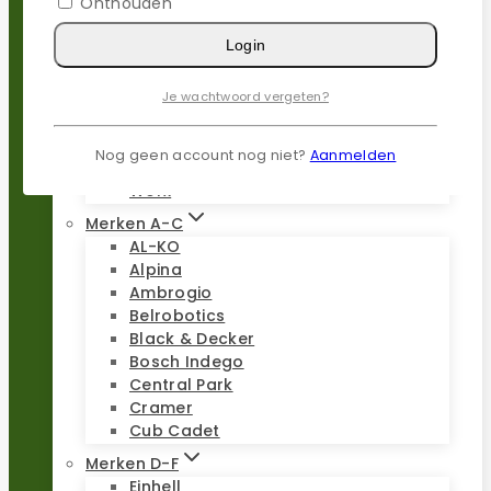
Onthouden
Populaire merken
Login
Gardena
Husqvarna
Je wachtwoord vergeten?
Kress
Parkside
Stiga
Nog geen account nog niet?
Aanmelden
Stihl
Worx
Merken A-C
AL-KO
Alpina
Ambrogio
Belrobotics
Black & Decker
Bosch Indego
Central Park
Cramer
Cub Cadet
Merken D-F
Einhell