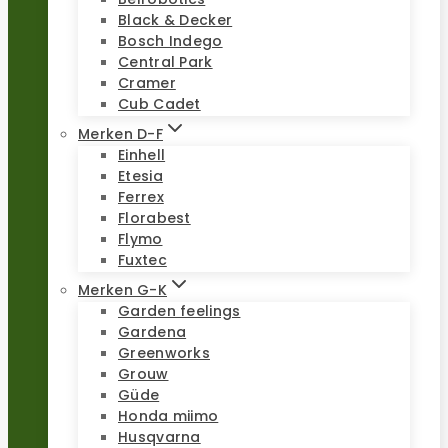
Black & Decker
Bosch Indego
Central Park
Cramer
Cub Cadet
Merken D-F
Einhell
Etesia
Ferrex
Florabest
Flymo
Fuxtec
Merken G-K
Garden feelings
Gardena
Greenworks
Grouw
Güde
Honda miimo
Husqvarna