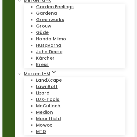
Merken G-K
Garden Feelings
Gardena
Greenworks
Grouw
Güde
Honda Miimo
Husqvarna
John Deere
Kärcher
Kress
Merken L-M
LandXcape
LawnBott
Lizard
LUX-Tools
McCulloch
Medion
Mountfield
Mowox
MTD