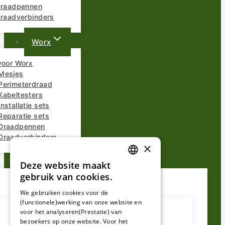
 Draadpennen
Draadverbinders
Worx
voor Worx
Mesjes
Perimeterdraad
Kabeltesters
nstallatie sets
Reparatie sets
Draadpennen
Draadverbinders
×
Overige Merken
Deze website maakt
DUTCH
gebruik van cookies.
FRENCH
We gebruiken cookies voor de
(functionele)werking van onze website en
GERMAN
voor het analyseren(Prestatie) van
bezoekers op onze website. Voor het