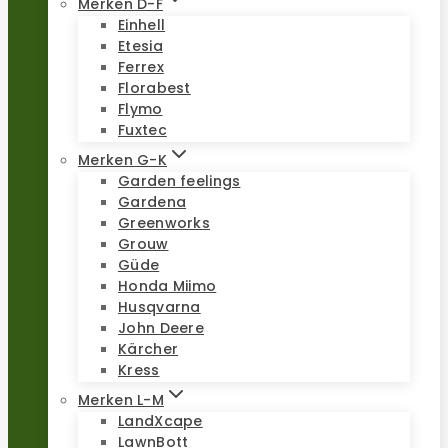
Merken D-F
Einhell
Etesia
Ferrex
Florabest
Flymo
Fuxtec
Merken G-K
Garden feelings
Gardena
Greenworks
Grouw
Güde
Honda Miimo
Husqvarna
John Deere
Kärcher
Kress
Merken L-M
LandXcape
LawnBott