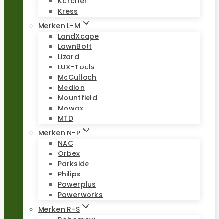
Kärcher
Kress
Merken L-M
LandXcape
LawnBott
Lizard
LUX-Tools
McCulloch
Medion
Mountfield
Mowox
MTD
Merken N-P
NAC
Orbex
Parkside
Philips
Powerplus
Powerworks
Merken R-S