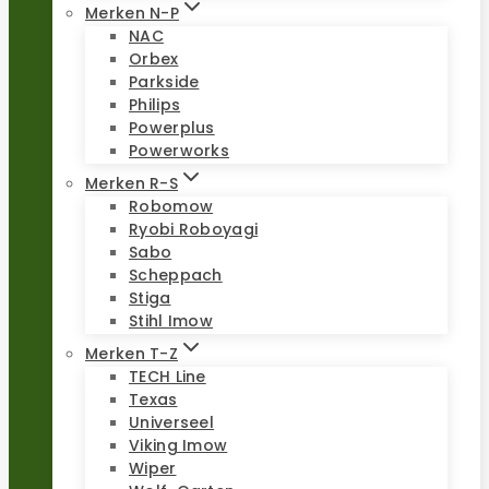
Merken N-P
NAC
Orbex
Parkside
Philips
Powerplus
Powerworks
Merken R-S
Robomow
Ryobi Roboyagi
Sabo
Scheppach
Stiga
Stihl Imow
Merken T-Z
TECH Line
Texas
Universeel
Viking Imow
Wiper