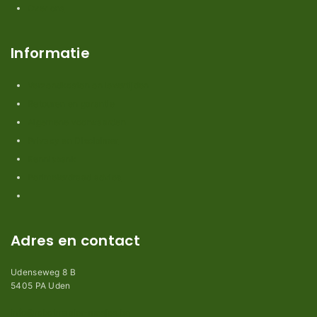
Over ons
Informatie
Verzendkosten en levertijden
Retouren en garantie
Algemene voorwaarden
Privacy en Disclaimer
Kennisbank
Perimeterdraad advies
Adres en contact
Udenseweg 8 B
5405 PA Uden
info@robotmaaier-mesjes.be