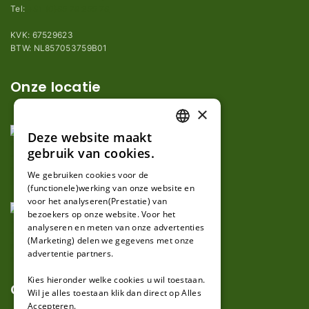
Tel:
+31 (0)85 78 255 78
KVK: 67529623
BTW: NL857053759B01
Onze locatie
×
Deze website maakt
DUTCH
gebruik van cookies.
FRENCH
We gebruiken cookies voor de
(functionele)werking van onze website en
GERMAN
voor het analyseren(Prestatie) van
bezoekers op onze website. Voor het
analyseren en meten van onze advertenties
(Marketing) delen we gegevens met onze
advertentie partners.
Kies hieronder welke cookies u wil toestaan.
Over ons
Wil je alles toestaan klik dan direct op Alles
Accepteren.