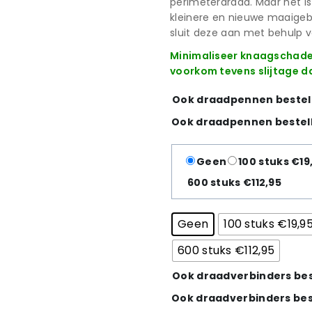
perimeterdraad. Maar het is
kleinere en nieuwe maaigeb
sluit deze aan met behulp 
Minimaliseer knaagschade 
voorkom tevens slijtage d
Ook draadpennen bestel
Ook draadpennen bestel
Geen
100 stuks €19
600 stuks €112,95
Geen
100 stuks €19,9
600 stuks €112,95
Ook draadverbinders bes
Ook draadverbinders bes