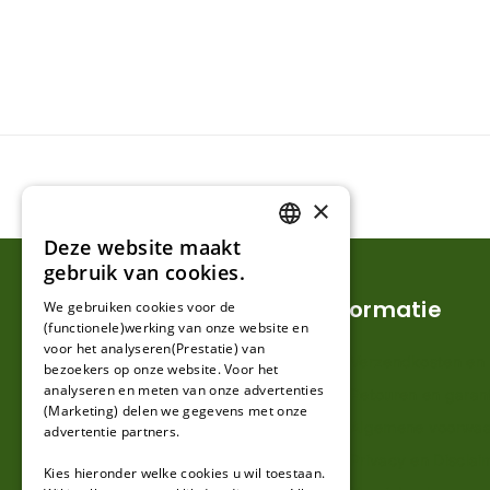
×
Deze website maakt
DUTCH
gebruik van cookies.
FRENCH
Klantenservice
Informatie
We gebruiken cookies voor de
(functionele)werking van onze website en
GERMAN
voor het analyseren(Prestatie) van
Mijn account
Verzendkosten en l
bezoekers op onze website. Voor het
analyseren en meten van onze advertenties
Klantenservice
Retouren en garan
(Marketing) delen we gegevens met onze
Contact
Algemene voorwa
advertentie partners.
Over ons
Privacy en Disclai
Kies hieronder welke cookies u wil toestaan.