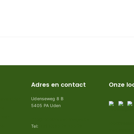
Adres en contact
Onze lo
Udenseweg 8 B
evertijden
5405 PA Uden
tie
arden
info@robotmaaier-mesjes.be
mer
Tel:
+31 (0)85 78 255 78