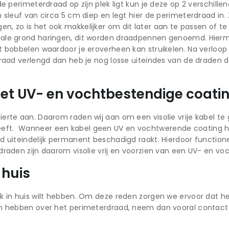
de perimeterdraad op zijn plek ligt kun je deze op 2 verschil
n sleuf van circa 5 cm diep en legt hier de perimeterdraad in
 zo is het ook makkelijker om dit later aan te passen of te 
iale grond haringen, dit worden draadpennen genoemd. Hierme
t bobbelen waardoor je eroverheen kan struikelen. Na verloop 
draad verlengd dan heb je nog losse uiteindes van de draden 
 met UV- en vochtbestendige coati
rte aan. Daarom raden wij aan om een visolie vrije kabel te g
ft. Wanneer een kabel geen UV en vochtwerende coating heef
d uiteindelijk permanent beschadigd raakt. Hierdoor functione
draden zijn daarom visolie vrij en voorzien van een UV- en vo
 huis
k in huis wilt hebben. Om deze reden zorgen we ervoor dat h
en hebben over het perimeterdraad, neem dan vooral contact