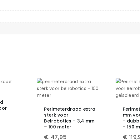
ad
oor
Perimeterdraad extra
Perime
sterk voor
mm voo
Belrobotics – 3,4 mm
– dubb
– 100 meter
– 150 
€
47,95
€
119,