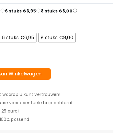
5
6 stuks €6,95
8 stuks €8,00
6 stuks €6,95
8 stuks €8,00
Aan Winkelwagen
it waarop u kunt vertrouwen!
vice
voor eventuele hulp achteraf.
 25 euro!
 100% passend