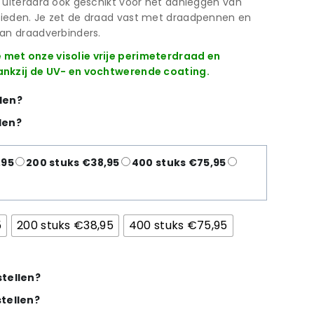
 uiteraard ook geschikt voor het aanleggen van
ieden. Je zet de draad vast met draadpennen en
van draadverbinders.
met onze visolie vrije perimeterdraad en
ankzij de UV- en vochtwerende coating.
len?
len?
,95
200 stuks €38,95
400 stuks €75,95
5
200 stuks €38,95
400 stuks €75,95
tellen?
tellen?