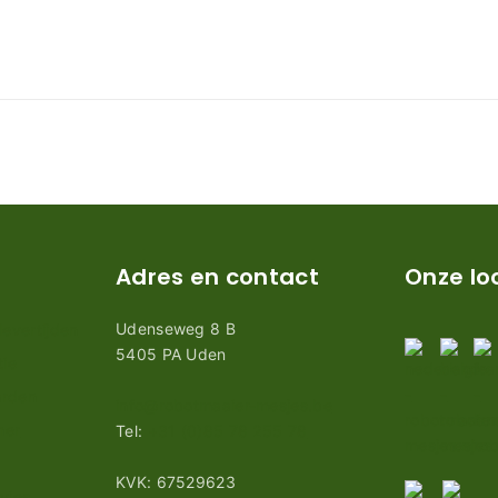
Adres en contact
Onze lo
Udenseweg 8 B
evertijden
5405 PA Uden
tie
arden
info@robotmaaier-mesjes.be
mer
Tel:
+31 (0)85 78 255 78
KVK: 67529623
vies