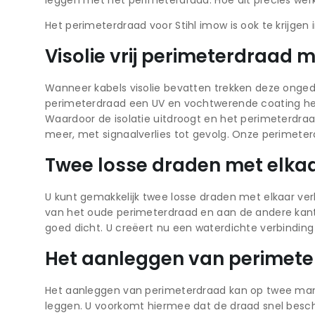
leggen met het perimeterdraad. Hoe dit precies werk
Het perimeterdraad voor Stihl imow is ook te krijgen 
Visolie vrij perimeterdraad
Wanneer kabels visolie bevatten trekken deze ongedie
perimeterdraad een UV en vochtwerende coating hee
Waardoor de isolatie uitdroogt en het perimeterdraa
meer, met signaalverlies tot gevolg. Onze perimeter
Twee losse draden met elka
U kunt gemakkelijk twee losse draden met elkaar ver
van het oude perimeterdraad en aan de andere kant
goed dicht. U creëert nu een waterdichte verbindin
Het aanleggen van perimet
Het aanleggen van perimeterdraad kan op twee manie
leggen. U voorkomt hiermee dat de draad snel beschad