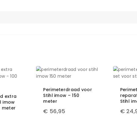
Perimeterdraad voor
Perime
Stihl imow – 150
reparat
d extra
meter
Stihl i
hl imow
0 meter
€
56,95
€
24,