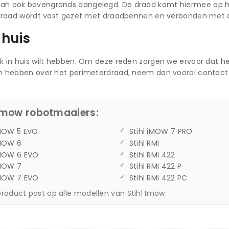
an ook bovengronds aangelegd. De draad komt hiermee op het 
De draad wordt vast gezet met draadpennen en verbonden met
 huis
k in huis wilt hebben. Om deze reden zorgen we ervoor dat h
en hebben over het perimeterdraad, neem dan vooral contact
 Imow robotmaaiers:
iMOW 5 EVO
Stihl iMOW 7 PRO
iMOW 6
Stihl RMI
iMOW 6 EVO
Stihl RMI 422
iMOW 7
Stihl RMI 422 P
iMOW 7 EVO
Stihl RMI 422 PC
product past op alle modellen van Stihl Imow.