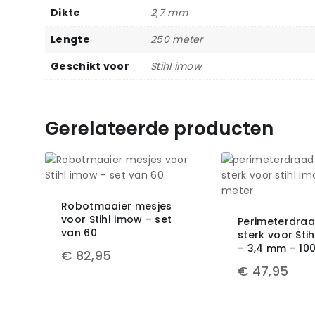
Dikte
2,7 mm
Lengte
250 meter
Geschikt voor
Stihl imow
Gerelateerde producten
Robotmaaier mesjes
voor Stihl imow – set
Perimeterdraa
van 60
sterk voor Sti
– 3,4 mm – 10
€
82,95
€
47,95