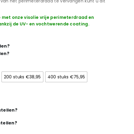
an het perimeterdraad te vervangen kunt u dit
met onze visolie vrije perimeterdraad en
ankzij de UV- en vochtwerende coating.
len?
len?
200 stuks €38,95
400 stuks €75,95
tellen?
tellen?