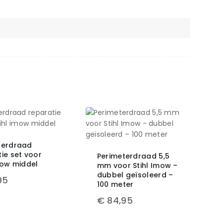
terdraad
ie set voor
Perimeterdraad 5,5
mow middel
mm voor Stihl Imow –
dubbel geïsoleerd –
95
100 meter
€
84,95