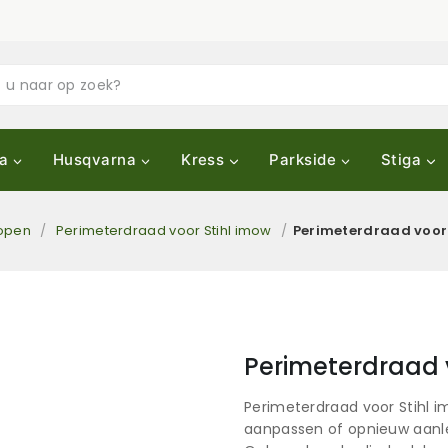
a
Husqvarna
Kress
Parkside
Stiga
open
/
Perimeterdraad voor Stihl imow
/
Perimeterdraad voor 
Perimeterdraad 
Perimeterdraad voor Stihl i
aanpassen of opnieuw aanl