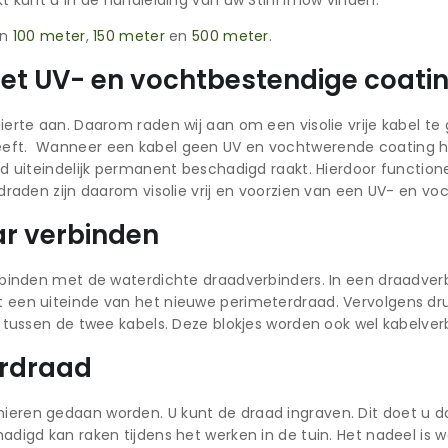
t kunt u in de handleiding van uw Stihl imow vinden.
in
100 meter
,
150 meter
en
500 meter
.
 met UV- en vochtbestendige coati
rte aan. Daarom raden wij aan om een visolie vrije kabel te g
ft. Wanneer een kabel geen UV en vochtwerende coating heef
d uiteindelijk permanent beschadigd raakt. Hierdoor functione
draden zijn daarom visolie vrij en voorzien van een UV- en vo
ar verbinden
binden met de waterdichte draadverbinders. In een draadverb
 een uiteinde van het nieuwe perimeterdraad. Vervolgens dr
g tussen de twee kabels. Deze blokjes worden ook wel kabelv
erdraad
ren gedaan worden. U kunt de draad ingraven. Dit doet u doo
igd kan raken tijdens het werken in de tuin. Het nadeel is wel