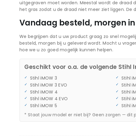
uitgegraven moet worden. Meestal wordt de draad d
het gras zodat u de draad niet meer ziet liggen. 
Vandaag besteld, morgen in
We begrijpen dat u uw product graag zo snel mogelij
besteld, morgen bij u geleverd wordt. Mocht u vrag
hoe we u zo goed mogelijk kunnen helpen.
Geschikt voor o.a. de volgende Stihl
Stihl iMOW 3
Stihl 
Stihl iMOW 3 EVO
Stihl 
Stihl iMOW 4
Stihl 
Stihl iMOW 4 EVO
Stihl 
Stihl iMOW 5
Stihl 
* Staat jouw model er niet bij? Geen zorgen — dit 