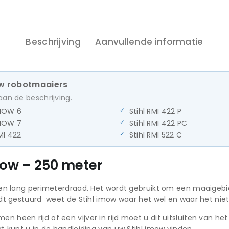
Beschrijving
Aanvullende informatie
mow robotmaaiers
aan de beschrijving.
iMOW 6
Stihl RMI 422 P
iMOW 7
Stihl RMI 422 PC
RMI 422
Stihl RMI 522 C
mow – 250 meter
en lang perimeterdraad. Het wordt gebruikt om een maaigebied
rdt gestuurd weet de Stihl imow waar het wel en waar het ni
heen rijd of een vijver in rijd moet u dit uitsluiten van he