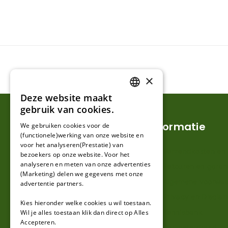
×
Deze website maakt
DUTCH
gebruik van cookies.
FRENCH
Klantenservice
Informatie
We gebruiken cookies voor de
(functionele)werking van onze website en
GERMAN
voor het analyseren(Prestatie) van
Mijn account
Verzendkosten en l
bezoekers op onze website. Voor het
analyseren en meten van onze advertenties
Klantenservice
Retouren en garan
(Marketing) delen we gegevens met onze
Contact
Algemene voorwa
advertentie partners.
Over ons
Privacy en Disclai
Kies hieronder welke cookies u wil toestaan.
Kennisbank
Wil je alles toestaan klik dan direct op Alles
Accepteren.
Perimeterdraad ad