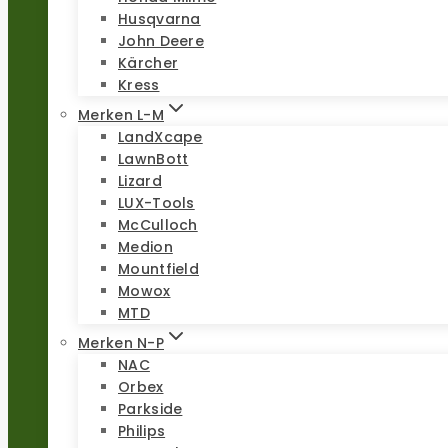
Husqvarna
John Deere
Kärcher
Kress
Merken L-M
LandXcape
LawnBott
Lizard
LUX-Tools
McCulloch
Medion
Mountfield
Mowox
MTD
Merken N-P
NAC
Orbex
Parkside
Philips