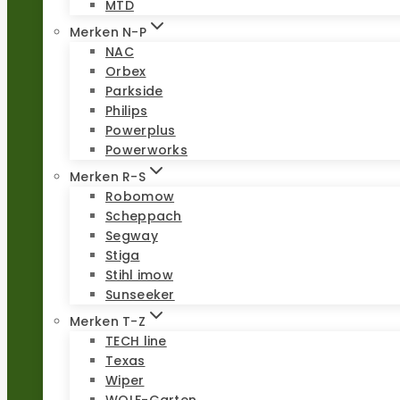
MTD
Merken N-P
NAC
Orbex
Parkside
Philips
Powerplus
Powerworks
Merken R-S
Robomow
Scheppach
Segway
Stiga
Stihl imow
Sunseeker
Merken T-Z
TECH line
Texas
Wiper
WOLF-Garten