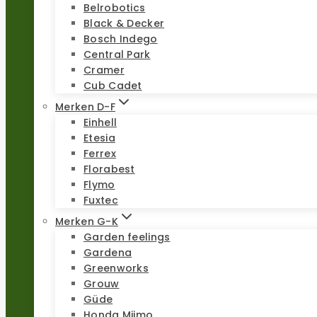
Belrobotics
Black & Decker
Bosch Indego
Central Park
Cramer
Cub Cadet
Merken D-F
Einhell
Etesia
Ferrex
Florabest
Flymo
Fuxtec
Merken G-K
Garden feelings
Gardena
Greenworks
Grouw
Güde
Honda Miimo