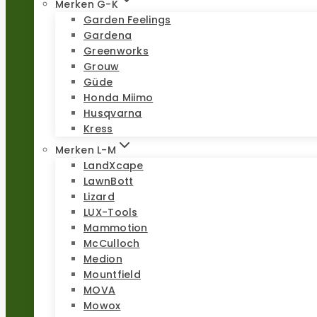
Merken G-K
Garden Feelings
Gardena
Greenworks
Grouw
Güde
Honda Miimo
Husqvarna
Kress
Merken L-M
LandXcape
LawnBott
Lizard
LUX-Tools
Mammotion
McCulloch
Medion
Mountfield
MOVA
Mowox