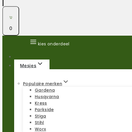
0
kies onderdeel
Mesjes
Populaire merken
Gardena
Husqvarna
Kress
Parkside
Stiga
Stihl
Worx