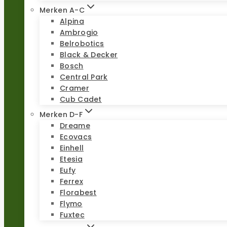
Merken A-C
Alpina
Ambrogio
Belrobotics
Black & Decker
Bosch
Central Park
Cramer
Cub Cadet
Merken D-F
Dreame
Ecovacs
Einhell
Etesia
Eufy
Ferrex
Florabest
Flymo
Fuxtec