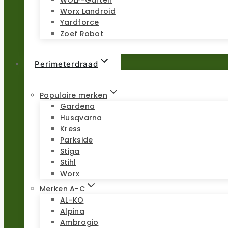
Worx Landroid
Yardforce
Zoef Robot
Perimeterdraad
Populaire merken
Gardena
Husqvarna
Kress
Parkside
Stiga
Stihl
Worx
Merken A-C
AL-KO
Alpina
Ambrogio