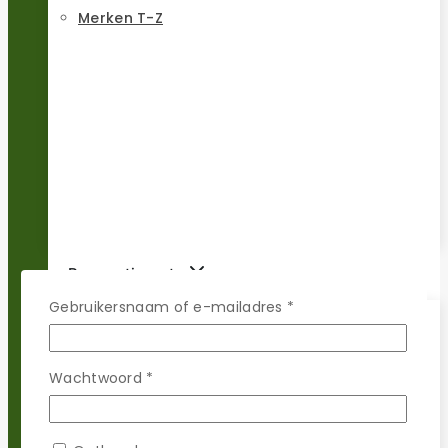
Merken T-Z
Reparatie sets
Vereist
Gebruikersnaam of e-mailadres
*
Populaire merken
Vereist
Wachtwoord
*