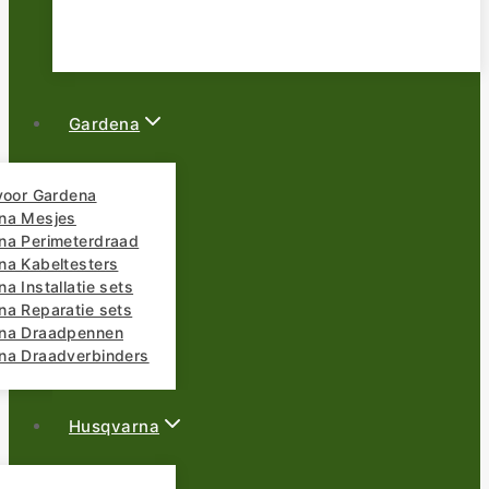
Gardena
 voor Gardena
na Mesjes
na Perimeterdraad
na Kabeltesters
a Installatie sets
na Reparatie sets
na Draadpennen
na Draadverbinders
Husqvarna