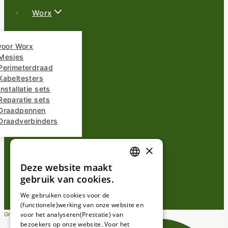
Worx
voor Worx
Mesjes
Perimeterdraad
Kabeltesters
nstallatie sets
Reparatie sets
Draadpennen
Draadverbinders
×
Overige Merken
Deze website maakt
DUTCH
gebruik van cookies.
FRENCH
We gebruiken cookies voor de
(functionele)werking van onze website en
GERMAN
voor het analyseren(Prestatie) van
Gratis verzending vanaf €25,-
bezoekers op onze website. Voor het