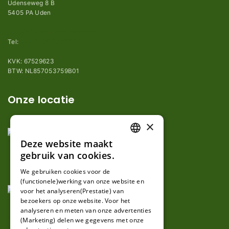
Udenseweg 8 B
5405 PA Uden
info@robotmaaier-mesjes.be
Tel:
+31 (0)85 78 255 78
KVK: 67529623
BTW: NL857053759B01
Onze locatie
×
Deze website maakt
DUTCH
gebruik van cookies.
FRENCH
We gebruiken cookies voor de
(functionele)werking van onze website en
GERMAN
voor het analyseren(Prestatie) van
bezoekers op onze website. Voor het
analyseren en meten van onze advertenties
(Marketing) delen we gegevens met onze