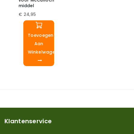
voor McCulloch
middel
€
24,95
Toevoegen
Aan
Winkelwagen
Klantenservice