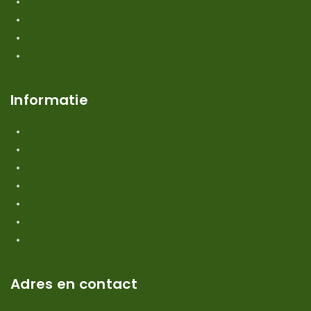
Mijn account
Klantenservice
Contact
Over ons
Informatie
Verzendkosten en levertijden
Retouren en garantie
Algemene voorwaarden
Privacy en Disclaimer
Kennisbank
Perimeterdraad advies
Adres en contact