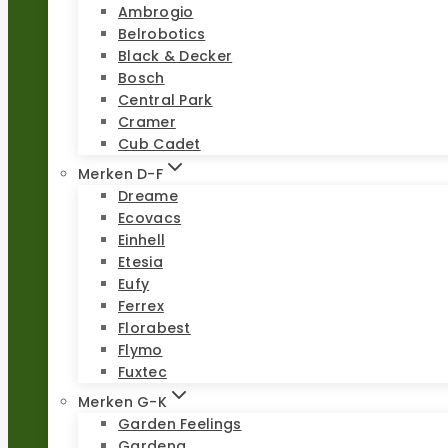
Ambrogio
Belrobotics
Black & Decker
Bosch
Central Park
Cramer
Cub Cadet
Merken D-F
Dreame
Ecovacs
Einhell
Etesia
Eufy
Ferrex
Florabest
Flymo
Fuxtec
Merken G-K
Garden Feelings
Gardena