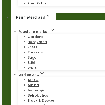
Zoef Robot
Perimeterdraad
Populaire merken
Gardena
Husqvarna
Kress
Parkside
Stiga
Stihl
Worx
Merken A-C
AL-KO
Alpina
Ambrogio
Belrobotics
Black & Decker