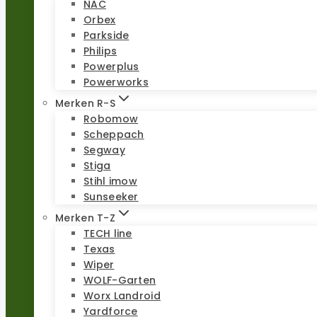
NAC
Orbex
Parkside
Philips
Powerplus
Powerworks
Merken R-S
Robomow
Scheppach
Segway
Stiga
Stihl imow
Sunseeker
Merken T-Z
TECH line
Texas
Wiper
WOLF-Garten
Worx Landroid
Yardforce