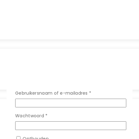
Vereist
Gebruikersnaam of e-mailadres
*
Vereist
Wachtwoord
*
Onthouden