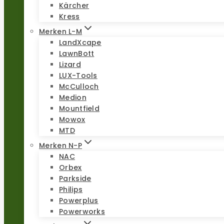
Kärcher
Kress
Merken L-M
LandXcape
LawnBott
Lizard
LUX-Tools
McCulloch
Medion
Mountfield
Mowox
MTD
Merken N-P
NAC
Orbex
Parkside
Philips
Powerplus
Powerworks