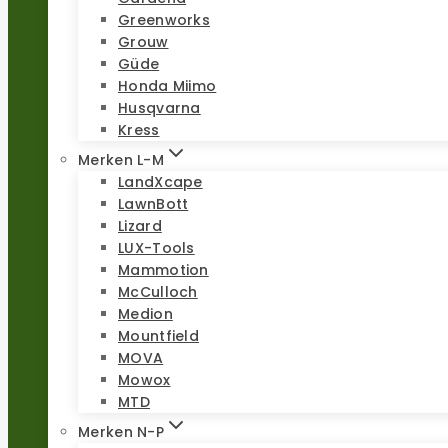
Greenworks
Grouw
Güde
Honda Miimo
Husqvarna
Kress
Merken L-M
LandXcape
LawnBott
Lizard
LUX-Tools
Mammotion
McCulloch
Medion
Mountfield
MOVA
Mowox
MTD
Merken N-P