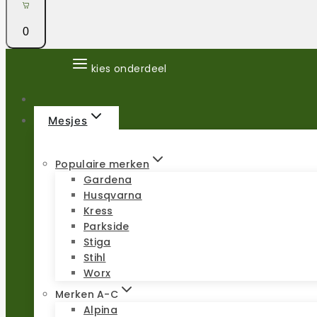
0
kies onderdeel
Mesjes
Populaire merken
Gardena
Husqvarna
Kress
Parkside
Stiga
Stihl
Worx
Merken A-C
Alpina