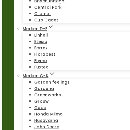
Bosch Indego
Central Park
Cramer
Cub Cadet
Merken D-F
Einhell
Etesia
Ferrex
Florabest
Flymo
Fuxtec
Merken G-K
Garden feelings
Gardena
Greenworks
Grouw
Güde
Honda Miimo
Husqvarna
John Deere