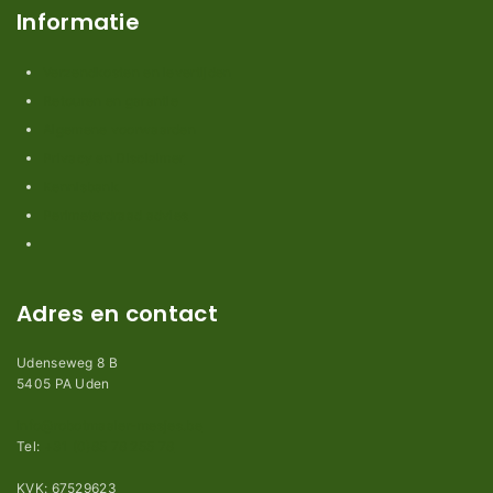
Informatie
Verzendkosten en levertijden
Retouren en garantie
Algemene voorwaarden
Privacy en Disclaimer
Kennisbank
Perimeterdraad advies
Adres en contact
Udenseweg 8 B
5405 PA Uden
info@robotmaaier-mesjes.be
Tel:
+31 (0)85 78 255 78
KVK: 67529623