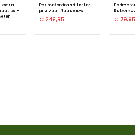
 extra
Perimeterdraad tester
Perimete
obotics –
pro voor Robomow
Robomow
eter
€
249,95
€
79,9