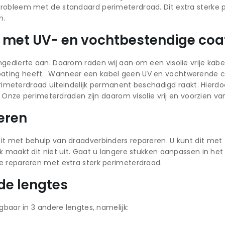
robleem met de standaard perimeterdraad. Dit extra sterke p
n.
ad met UV- en vochtbestendige coa
edierte aan. Daarom raden wij aan om een visolie vrije kabel 
ating heeft. Wanneer een kabel geen UV en vochtwerende co
 perimeterdraad uiteindelijk permanent beschadigd raakt. Hier
g. Onze perimeterdraden zijn daarom visolie vrij en voorzien 
eren
it met behulp van draadverbinders repareren. U kunt dit met
k maakt dit niet uit. Gaat u langere stukken aanpassen in het
e repareren met extra sterk perimeterdraad.
nde lengtes
gbaar in 3 andere lengtes, namelijk: