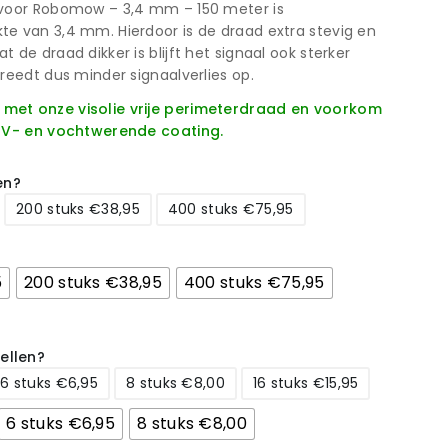
 voor Robomow – 3,4 mm – 150 meter is
e van 3,4 mm. Hierdoor is de draad extra stevig en
 de draad dikker is blijft het signaal ook sterker
reedt dus minder signaalverlies op.
met onze visolie vrije perimeterdraad en voorkom
 UV- en vochtwerende coating.
en?
200 stuks €38,95
400 stuks €75,95
5
200 stuks €38,95
400 stuks €75,95
ellen?
6 stuks €6,95
8 stuks €8,00
16 stuks €15,95
6 stuks €6,95
8 stuks €8,00