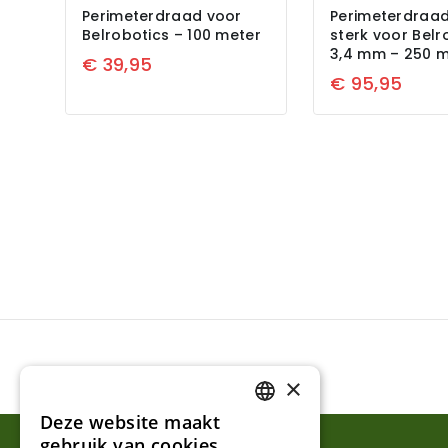
Perimeterdraad voor
Perimeterdraad
Belrobotics – 100 meter
sterk voor Belr
3,4 mm – 250 m
€
39,95
€
95,95
×
Deze website maakt
DUTCH
gebruik van cookies.