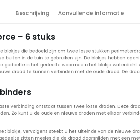
Beschrijving
Aanvullende informatie
rce – 6 stuks
ale blokjes die bedoeld zijn om twee losse stukken perimeterd
buiten in de tuin te gebruiken zijn. De blokjes hebben openi
e gedeelte is het gedeelte waarmee u het blokje waterdicht v
euwe draad te kunnen verbinden met de oude draad. De draadv
rbinders
aste verbinding ontstaat tussen twee losse draden. Deze dr
den. Zo kunt u de oude en nieuwe draden met elkaar verbinden
t blokje, vervolgens steekt u het uiteinde van de nieuwe draa
 gedeelte zitten mesjes die de draad doorsnijden met een met