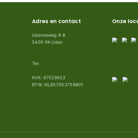
Adres en contact
Onze loc
vertijden
Udenseweg 8 B
5405 PA Uden
ie
rden
info@robotmaaier-mesjes.be
er
Tel:
+31 (0)85 78 255 78
KVK: 67529623
ies
BTW: NL857053759B01