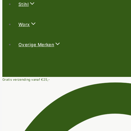
Stihl
Worx
Overige Merken
Gratis verzending vanaf €25,-