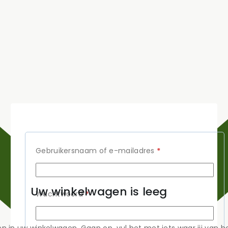
Gebruikersnaam of e-mailadres
*
Uw winkelwagen is leeg
Wachtwoord
*
en in uw winkelwagen. Gaan op, vul het met iets waar jij van h