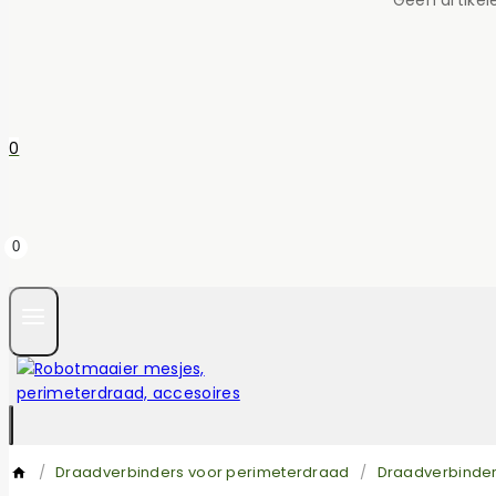
0
0
/
Draadverbinders voor perimeterdraad
/
Draadverbinder