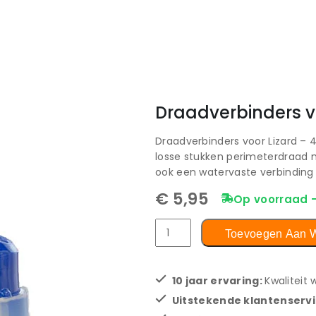
Draadverbinders vo
Draadverbinders voor Lizard – 4
losse stukken perimeterdraad m
ook een watervaste verbinding w
€
5,95
Op voorraad 
Toevoegen Aan 
10 jaar ervaring:
Kwaliteit
Uitstekende klantenserv