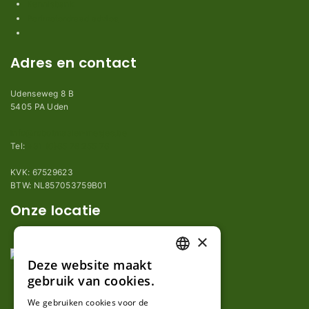
Kennisbank
Perimeterdraad advies
Adres en contact
Udenseweg 8 B
5405 PA Uden
info@robotmaaier-mesjes.be
Tel:
+31 (0)85 78 255 78
KVK: 67529623
BTW: NL857053759B01
Onze locatie
×
Deze website maakt
DUTCH
gebruik van cookies.
FRENCH
We gebruiken cookies voor de