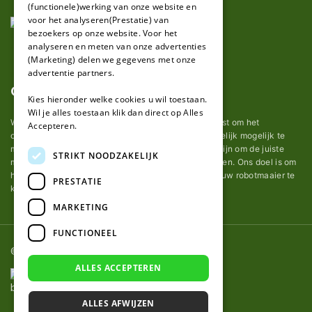
(functionele)werking van onze website en
GERMAN
voor het analyseren(Prestatie) van
bezoekers op onze website. Voor het
analyseren en meten van onze advertenties
(Marketing) delen we gegevens met onze
advertentie partners.
Over ons
Kies hieronder welke cookies u wil toestaan.
Wil je alles toestaan klik dan direct op Alles
Wij van robotmaaier-mesjes.be doen ons uiterste best om het
Accepteren.
onderhoud van robot grasmaaier mesjes zo gemakkelijk mogelijk te
maken. Uit ervaring merkten we hoe lastig het kan zijn om de juiste
STRIKT NOODZAKELIJK
messen voor een automatische grasmachine te vinden. Ons doel is om
het u makkelijk te maken om de goede mesjes voor uw robotmaaier te
PRESTATIE
kopen.
MARKETING
FUNCTIONEEL
© 2026 Robotmaaier-mesjes.be
ALLES ACCEPTEREN
ALLES AFWIJZEN