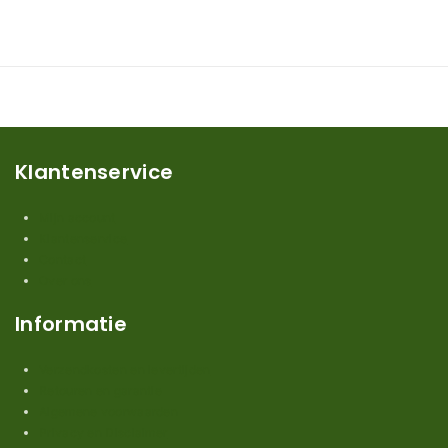
Klantenservice
Mijn account
Klantenservice
Contact
Over ons
Informatie
Verzendkosten en levertijden
Retouren en garantie
Algemene voorwaarden
Privacy en Disclaimer