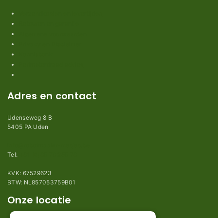
Verzendkosten en levertijden
Retouren en garantie
Algemene voorwaarden
Privacy en Disclaimer
Kennisbank
Perimeterdraad advies
Adres en contact
Udenseweg 8 B
5405 PA Uden
info@robotmaaier-mesjes.be
Tel:
+31 (0)85 78 255 78
KVK: 67529623
BTW: NL857053759B01
Onze locatie