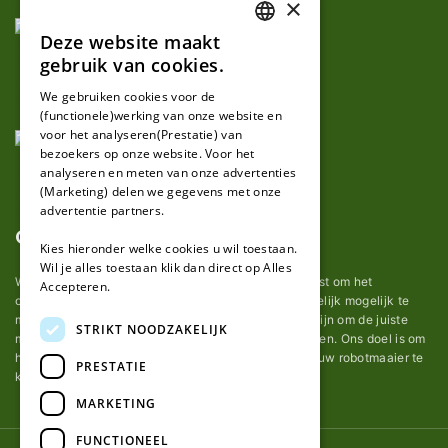
×
Deze website maakt
DUTCH
gebruik van cookies.
FRENCH
We gebruiken cookies voor de
(functionele)werking van onze website en
GERMAN
voor het analyseren(Prestatie) van
bezoekers op onze website. Voor het
analyseren en meten van onze advertenties
(Marketing) delen we gegevens met onze
advertentie partners.
Over ons
Kies hieronder welke cookies u wil toestaan.
Wil je alles toestaan klik dan direct op Alles
Wij van robotmaaier-mesjes.be doen ons uiterste best om het
Accepteren.
onderhoud van robot grasmaaier mesjes zo gemakkelijk mogelijk te
maken. Uit ervaring merkten we hoe lastig het kan zijn om de juiste
STRIKT NOODZAKELIJK
messen voor een automatische grasmachine te vinden. Ons doel is om
het u makkelijk te maken om de goede mesjes voor uw robotmaaier te
PRESTATIE
kopen.
MARKETING
FUNCTIONEEL