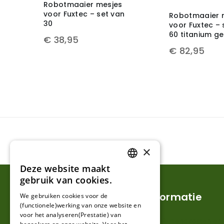
Robotmaaier mesjes
voor Fuxtec – set van
Robotmaaier 
30
voor Fuxtec – 
60 titanium g
€
38,95
€
82,95
×
Deze website maakt
DUTCH
gebruik van cookies.
FRENCH
Klantenservice
Informatie
We gebruiken cookies voor de
(functionele)werking van onze website en
GERMAN
voor het analyseren(Prestatie) van
Mijn account
Verzendkosten en l