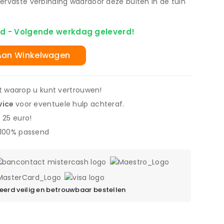
ervaste verbinding waardoor deze buiten in de tuin
d - Volgende werkdag geleverd!
Aan Winkelwagen
it waarop u kunt vertrouwen!
vice
voor eventuele hulp achteraf.
 25 euro!
 100% passend
erd veilig en betrouwbaar bestellen