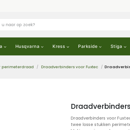
a
Husqvarna
Kress
Parkside
Stiga
r perimeterdraad
/
Draadverbinders voor Fuxtec
/
Draadverbin
Draadverbinders 
Draadverbinders voor Fuxtec 
twee losse stukken perimet