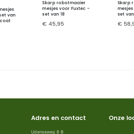
Skarp robotmaaier
Skarp 
mesjes voor Fuxtec –
mesjes
mesjes
set van 18
set van
set van
ecoat
€
45,95
€
58,
Adres en contact
Onze lo
Udenseweg 8 B
evertijden