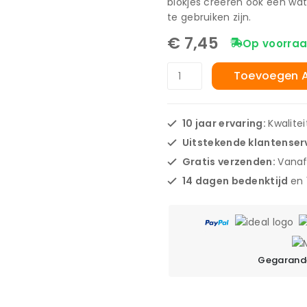
blokjes creëren ook een wat
te gebruiken zijn.
€
7,45
Op voorraa
Toevoegen 
10 jaar ervaring:
Kwalite
Uitstekende klantenser
Gratis verzenden:
Vanaf
14 dagen bedenktijd
en
Gegarande