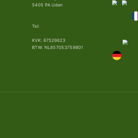
5405 PA Uden
tie
arden
info@robotmaaier-mesjes.be
mer
Tel:
+31 (0)85 78 255 78
KVK: 67529623
vies
BTW: NL857053759B01