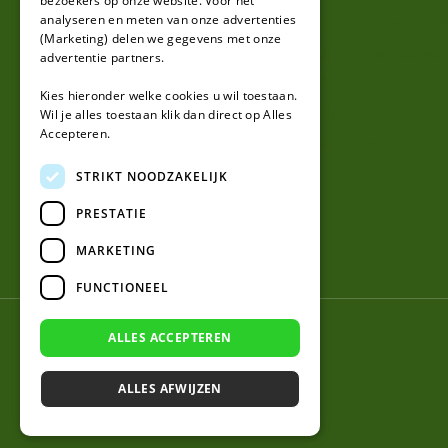
bezoekers op onze website. Voor het
analyseren en meten van onze advertenties
Klantenservice
Retouren en garan
(Marketing) delen we gegevens met onze
Contact
Algemene voorwa
advertentie partners.
Over ons
Privacy en Disclai
Kies hieronder welke cookies u wil toestaan.
Kennisbank
Wil je alles toestaan klik dan direct op Alles
Accepteren.
Perimeterdraad ad
STRIKT NOODZAKELIJK
PRESTATIE
MARKETING
FUNCTIONEEL
© 2026 Robotmaaier-mesjes.be
ALLES ACCEPTEREN
ALLES AFWIJZEN