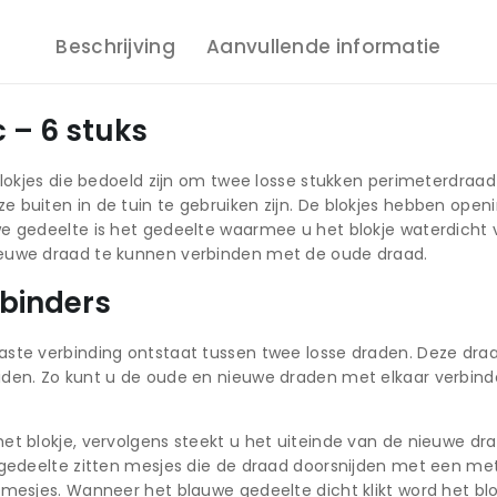
Beschrijving
Aanvullende informatie
 – 6 stuks
blokjes die bedoeld zijn om twee losse stukken perimeterdraa
buiten in de tuin te gebruiken zijn. De blokjes hebben openi
e gedeelte is het gedeelte waarmee u het blokje waterdicht v
ieuwe draad te kunnen verbinden met de oude draad.
rbinders
aste verbinding ontstaat tussen twee losse draden. Deze dr
den. Zo kunt u de oude en nieuwe draden met elkaar verbinden
t blokje, vervolgens steekt u het uiteinde van de nieuwe draa
 gedeelte zitten mesjes die de draad doorsnijden met een met
mesjes. Wanneer het blauwe gedeelte dicht klikt word het blo