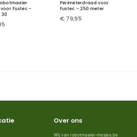
robotmaaier
Perimeterdraad voor
 voor Fuxtec –
Fuxtec – 250 meter
 30
€
79,95
95
catie
Over ons
Wij van robotmaaier-mesjes.be