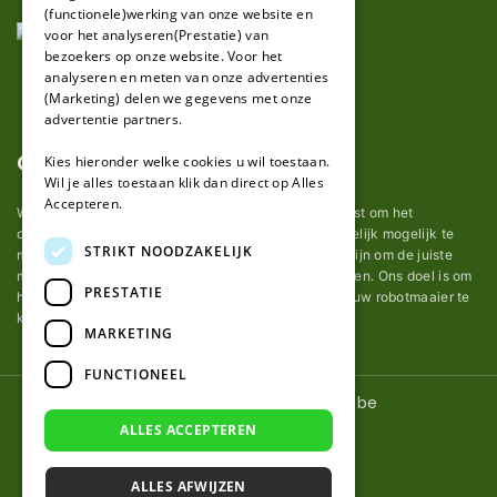
(functionele)werking van onze website en
GERMAN
voor het analyseren(Prestatie) van
bezoekers op onze website. Voor het
analyseren en meten van onze advertenties
(Marketing) delen we gegevens met onze
advertentie partners.
Over ons
Kies hieronder welke cookies u wil toestaan.
Wil je alles toestaan klik dan direct op Alles
Accepteren.
Wij van robotmaaier-mesjes.be doen ons uiterste best om het
onderhoud van robot grasmaaier mesjes zo gemakkelijk mogelijk te
STRIKT NOODZAKELIJK
maken. Uit ervaring merkten we hoe lastig het kan zijn om de juiste
messen voor een automatische grasmachine te vinden. Ons doel is om
PRESTATIE
het u makkelijk te maken om de goede mesjes voor uw robotmaaier te
kopen.
MARKETING
FUNCTIONEEL
© 2026 Robotmaaier-mesjes.be
ALLES ACCEPTEREN
ALLES AFWIJZEN