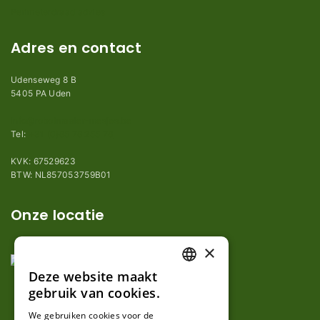
Perimeterdraad advies
Adres en contact
Udenseweg 8 B
5405 PA Uden
info@robotmaaier-mesjes.be
Tel:
+31 (0)85 78 255 78
KVK: 67529623
BTW: NL857053759B01
Onze locatie
×
Deze website maakt
DUTCH
gebruik van cookies.
FRENCH
We gebruiken cookies voor de