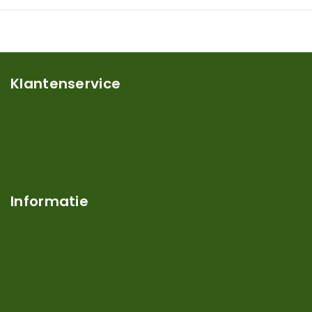
Klantenservice
Mijn account
Klantenservice
Contact
Over ons
Informatie
Verzendkosten en levertijden
Retouren en garantie
Algemene voorwaarden
Privacy en Disclaimer
Kennisbank