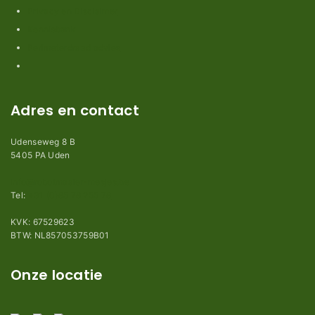
Privacy en Disclaimer
Kennisbank
Perimeterdraad advies
Adres en contact
Udenseweg 8 B
5405 PA Uden
info@robotmaaier-mesjes.be
Tel:
+31 (0)85 78 255 78
KVK: 67529623
BTW: NL857053759B01
Onze locatie