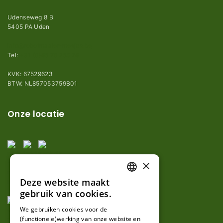
Udenseweg 8 B
5405 PA Uden
info@robotmaaier-mesjes.be
Tel:
+31 (0)85 78 255 78
KVK: 67529623
BTW: NL857053759B01
Onze locatie
×
Deze website maakt
DUTCH
gebruik van cookies.
FRENCH
We gebruiken cookies voor de
(functionele)werking van onze website en
GERMAN