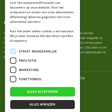
voor het analyseren(Prestatie) van
bezoekers op onze website. Voor het
analyseren en meten van onze advertenties
(Marketing) delen we gegevens met onze
Over ons
advertentie partners.
Kies hieronder welke cookies u wil toestaan.
Wij van robotmaaier-mesjes.be doen ons uiterste best om het
Wil je alles toestaan klik dan direct op Alles
onderhoud van robot grasmaaier mesjes zo gemakkelijk mogelijk te
Accepteren.
maken. Uit ervaring merkten we hoe lastig het kan zijn om de juiste
messen voor een automatische grasmachine te vinden. Ons doel is om
STRIKT NOODZAKELIJK
het u makkelijk te maken om de goede mesjes voor uw robotmaaier te
kopen.
PRESTATIE
MARKETING
© 2026 Robotmaaier-mesjes.be
FUNCTIONEEL
ALLES ACCEPTEREN
ALLES AFWIJZEN