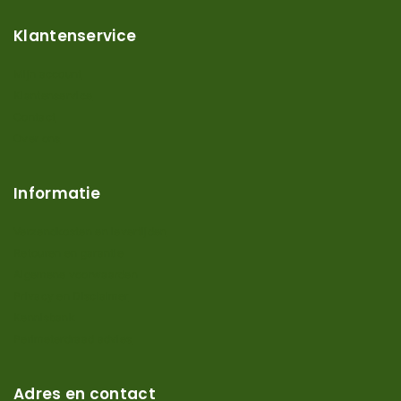
Klantenservice
Mijn account
Klantenservice
Contact
Over ons
Informatie
Verzendkosten en levertijden
Retouren en garantie
Algemene voorwaarden
Privacy en Disclaimer
Kennisbank
Perimeterdraad advies
Adres en contact