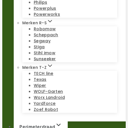
Philips
Powerplus
Powerworks
Merken R-S
Robomow
Scheppach
Segway
Stiga
Stihl imow
Sunseeker
Merken T-Z
TECH line
Texas
Wiper
WOLF-Garten
Worx Landroid
Yardforce
Zoef Robot
Perimeterdraad