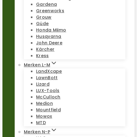
Gardena
Greenworks
Grouw
Güde
Honda Miimo
Husqvarna
John Deere
Kärcher
Kress
Merken L-M
LandXcape
LawnBott
Lizard
LUX-Tools
McCulloch
Medion
Mountfield
Mowox
MTD
Merken N-P