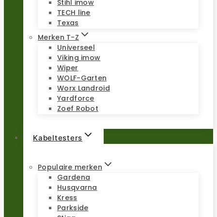
Stihl imow
TECH line
Texas
Merken T-Z
Universeel
Viking imow
Wiper
WOLF-Garten
Worx Landroid
Yardforce
Zoef Robot
Kabeltesters
Populaire merken
Gardena
Husqvarna
Kress
Parkside