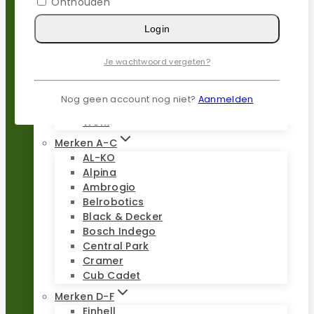
Onthouden
Populaire merken
Login
Gardena
Husqvarna
Je wachtwoord vergeten?
Kress
Parkside
Stiga
Nog geen account nog niet?
Aanmelden
Stihl
Worx
Merken A-C
AL-KO
Alpina
Ambrogio
Belrobotics
Black & Decker
Bosch Indego
Central Park
Cramer
Cub Cadet
Merken D-F
Einhell