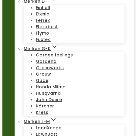
Merken D-F
Einhell
Etesia
Ferrex
Florabest
Flymo
Fuxtec
Merken G-K
Garden feelings
Gardena
Greenworks
Grouw
Güde
Honda Miimo
Husqvarna
John Deere
Kärcher
Kress
Merken L-M
LandXcape
LawnBott