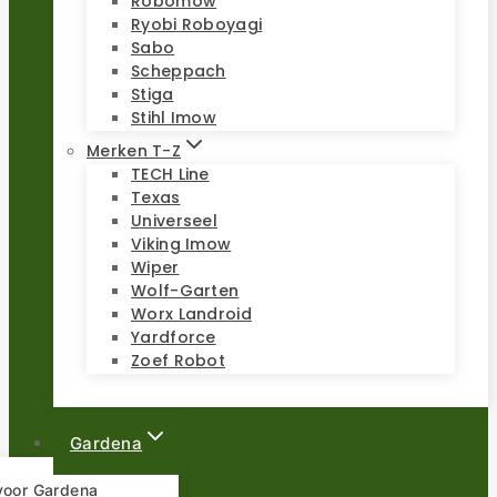
Robomow
Ryobi Roboyagi
Sabo
Scheppach
Stiga
Stihl Imow
Merken T-Z
TECH Line
Texas
Universeel
Viking Imow
Wiper
Wolf-Garten
Worx Landroid
Yardforce
Zoef Robot
Gardena
 voor Gardena