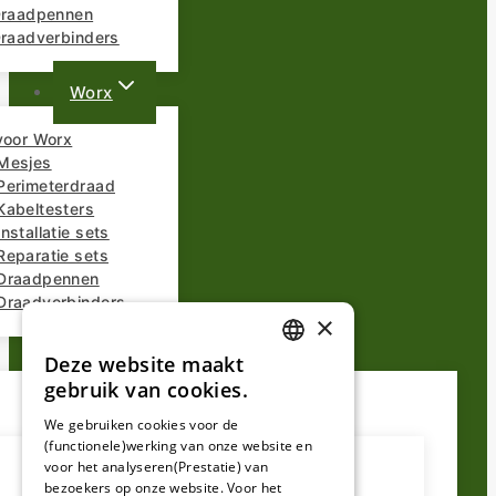
 Draadpennen
Draadverbinders
Worx
voor Worx
Mesjes
Perimeterdraad
Kabeltesters
nstallatie sets
Reparatie sets
Draadpennen
Draadverbinders
×
Overige Merken
Deze website maakt
DUTCH
gebruik van cookies.
FRENCH
We gebruiken cookies voor de
(functionele)werking van onze website en
GERMAN
voor het analyseren(Prestatie) van
bezoekers op onze website. Voor het