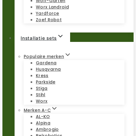
Wolf-Garten
Worx Landroid
Yardforce
Zoef Robot
Installatie sets
Populaire merken
Gardena
Husqvarna
Kress
Parkside
Stiga
Stihl
Worx
Merken A-C
AL-KO
Alpina
Ambrogio
Belrobotics