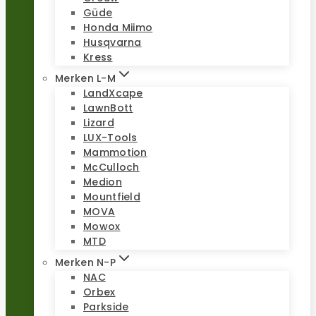
Güde
Honda Miimo
Husqvarna
Kress
Merken L-M
LandXcape
LawnBott
Lizard
LUX-Tools
Mammotion
McCulloch
Medion
Mountfield
MOVA
Mowox
MTD
Merken N-P
NAC
Orbex
Parkside