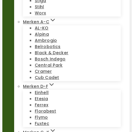
Stiga
Stihl
Worx
Merken A-C
AL-KO
Alpina
Ambrogio
Belrobotics
Black & Decker
Bosch Indego
Central Park
Cramer
Cub Cadet
Merken D-F
Einhell
Etesia
Ferrex
Florabest
Flymo
Fuxtec