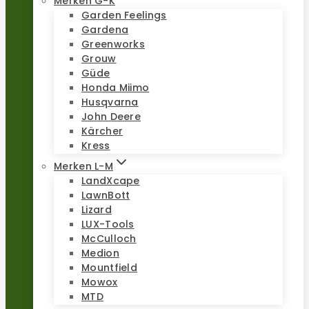
Merken G-K
Garden Feelings
Gardena
Greenworks
Grouw
Güde
Honda Miimo
Husqvarna
John Deere
Kärcher
Kress
Merken L-M
LandXcape
LawnBott
Lizard
LUX-Tools
McCulloch
Medion
Mountfield
Mowox
MTD