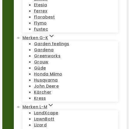
Etesia
Ferrex
Florabest
Flymo
Fuxtec
Merken G-K
Garden feelings
Gardena
Greenworks
Grouw
Güde
Honda Miimo
Husqvarna
John Deere
Kärcher
Kress
Merken L-M
LandXcape
LawnBott
Lizard