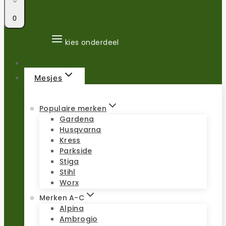
0
kies onderdeel
Mesjes
Populaire merken
Gardena
Husqvarna
Kress
Parkside
Stiga
Stihl
Worx
Merken A-C
Alpina
Ambrogio