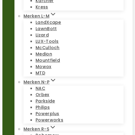
Kärcher
Kress
Merken L-M
LandXcape
LawnBott
Lizard
LUX-Tools
McCulloch
Medion
Mountfield
Mowox
MTD
Merken N-P
NAC
Orbex
Parkside
Philips
Powerplus
Powerworks
Merken R-S