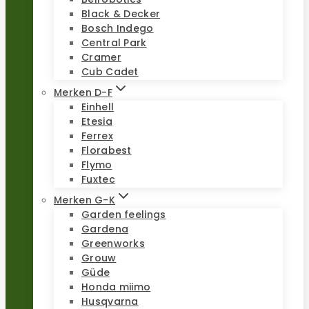
Black & Decker
Bosch Indego
Central Park
Cramer
Cub Cadet
Merken D-F
Einhell
Etesia
Ferrex
Florabest
Flymo
Fuxtec
Merken G-K
Garden feelings
Gardena
Greenworks
Grouw
Güde
Honda miimo
Husqvarna