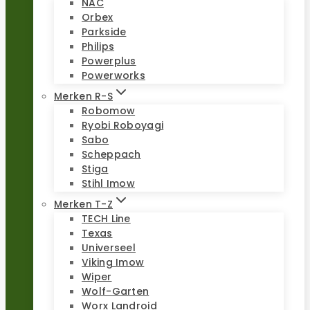
NAC
Orbex
Parkside
Philips
Powerplus
Powerworks
Merken R-S
Robomow
Ryobi Roboyagi
Sabo
Scheppach
Stiga
Stihl Imow
Merken T-Z
TECH Line
Texas
Universeel
Viking Imow
Wiper
Wolf-Garten
Worx Landroid