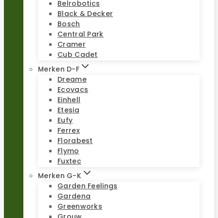
Belrobotics
Black & Decker
Bosch
Central Park
Cramer
Cub Cadet
Merken D-F
Dreame
Ecovacs
Einhell
Etesia
Eufy
Ferrex
Florabest
Flymo
Fuxtec
Merken G-K
Garden Feelings
Gardena
Greenworks
Grouw