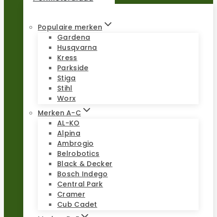
Populaire merken
Gardena
Husqvarna
Kress
Parkside
Stiga
Stihl
Worx
Merken A-C
AL-KO
Alpina
Ambrogio
Belrobotics
Black & Decker
Bosch Indego
Central Park
Cramer
Cub Cadet