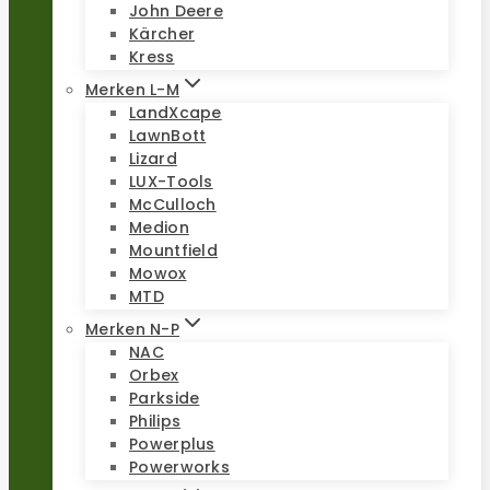
John Deere
Kärcher
Kress
Merken L-M
LandXcape
LawnBott
Lizard
LUX-Tools
McCulloch
Medion
Mountfield
Mowox
MTD
Merken N-P
NAC
Orbex
Parkside
Philips
Powerplus
Powerworks