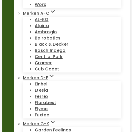
Worx
Merken A-C
AL-KO
Alpina
Ambrogio
Belrobotics
Black & Decker
Bosch Indego
Central Park
Cramer
Cub Cadet
Merken D-F
Einhell
Etesia
Ferrex
Florabest
Flymo
Fuxtec
Merken G-K
Garden Feelings