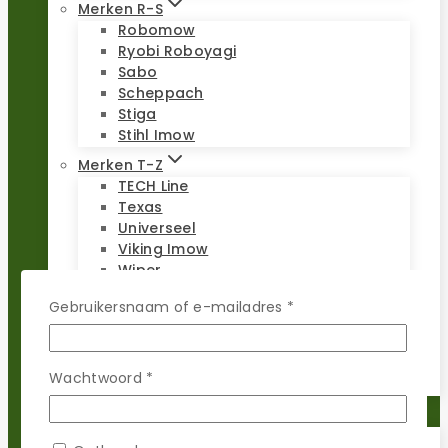
Merken R-S
Robomow
Ryobi Roboyagi
Sabo
Scheppach
Stiga
Stihl Imow
Merken T-Z
TECH Line
Texas
Universeel
Viking Imow
Wiper
WOLF-Garten
Vereist
Gebruikersnaam of e-mailadres
*
Worx Landroid
Yardforce
Zoef Robot
Vereist
Wachtwoord
*
Reparatie sets