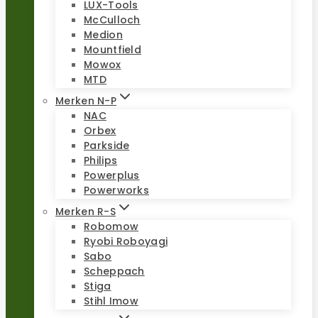
LUX-Tools
McCulloch
Medion
Mountfield
Mowox
MTD
Merken N-P
NAC
Orbex
Parkside
Philips
Powerplus
Powerworks
Merken R-S
Robomow
Ryobi Roboyagi
Sabo
Scheppach
Stiga
Stihl Imow