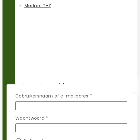
Merken T-Z
Reparatie sets
Vereist
Gebruikersnaam of e-mailadres
*
Populaire merken
Vereist
Wachtwoord
*