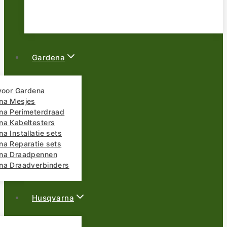
Gardena
 voor Gardena
na Mesjes
na Perimeterdraad
na Kabeltesters
a Installatie sets
na Reparatie sets
na Draadpennen
na Draadverbinders
Husqvarna