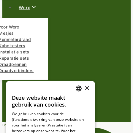
Worx
voor Worx
Mesjes
Perimeterdraad
Kabeltesters
nstallatie sets
Reparatie sets
Draadpennen
Draadverbinders
×
Overige Merken
Deze website maakt
DUTCH
gebruik van cookies.
FRENCH
We gebruiken cookies voor de
(functionele)werking van onze website en
GERMAN
voor het analyseren(Prestatie) van
Gratis verzending vanaf €25,-
bezoekers op onze website. Voor het