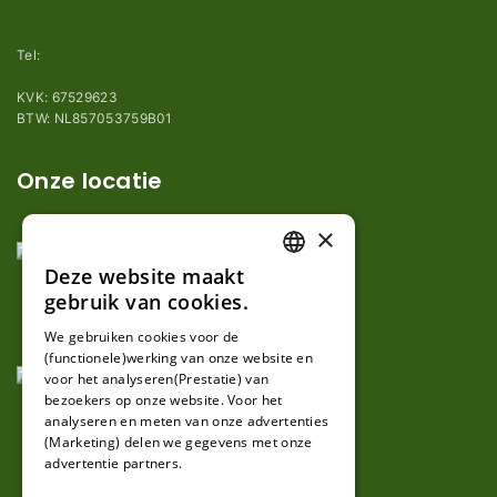
info@robotmaaier-mesjes.be
Tel:
+31 (0)85 78 255 78
KVK: 67529623
BTW: NL857053759B01
Onze locatie
×
Deze website maakt
DUTCH
gebruik van cookies.
FRENCH
We gebruiken cookies voor de
(functionele)werking van onze website en
GERMAN
voor het analyseren(Prestatie) van
bezoekers op onze website. Voor het
analyseren en meten van onze advertenties
(Marketing) delen we gegevens met onze
advertentie partners.