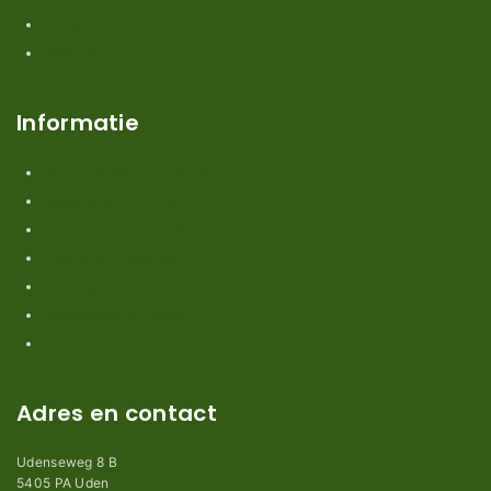
Contact
Over ons
Informatie
Verzendkosten en levertijden
Retouren en garantie
Algemene voorwaarden
Privacy en Disclaimer
Kennisbank
Perimeterdraad advies
Adres en contact
Udenseweg 8 B
5405 PA Uden