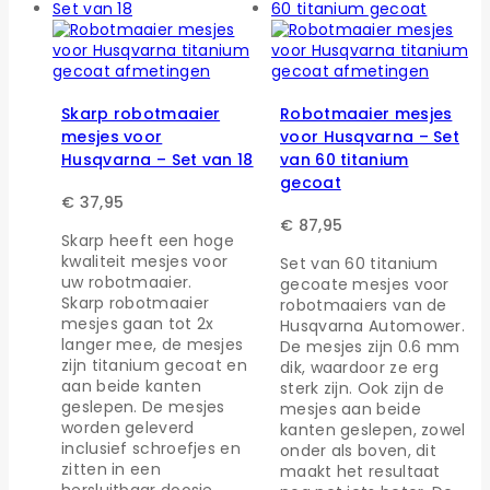
Skarp robotmaaier
Robotmaaier mesjes
mesjes voor
voor Husqvarna – Set
Husqvarna – Set van 18
van 60 titanium
gecoat
€
37,95
€
87,95
Skarp heeft een hoge
kwaliteit mesjes voor
Set van 60 titanium
uw robotmaaier.
gecoate mesjes voor
Skarp robotmaaier
robotmaaiers van de
mesjes gaan tot 2x
Husqvarna Automower.
langer mee, de mesjes
De mesjes zijn 0.6 mm
zijn titanium gecoat en
dik, waardoor ze erg
aan beide kanten
sterk zijn. Ook zijn de
geslepen. De mesjes
mesjes aan beide
worden geleverd
kanten geslepen, zowel
inclusief schroefjes en
onder als boven, dit
zitten in een
maakt het resultaat
hersluitbaar doosje