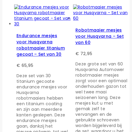
Robotmaaier mesjes
Endurance mesjes
voor Husqvarna – Set
voor Husqvarna
van 60
robotmaaier titanium
€
72,95
gecoat – Set van 30
Deze grote set van 60
€
65,95
Husqvarna Automower
robotmaaier mesjes
Deze set van 30
zorgt voor een optimaal
titanium gecoate
onderhouden gazon tot
endurance mesjes voor
wel twee maai
Husqvarna
seizoenen lang. Deze
robotmaaiers hebben
mesjes kut u met
een titanium coating
gemak zelf te
en zijn aan meerdere
vervangen en de
kanten geslepen. Deze
gebruikte schroeven
endurance mesjes
worden bijgeleverd bij
gaan, dankzij het
de set, waardoor u het
nieuwe ontwerp, tot wel