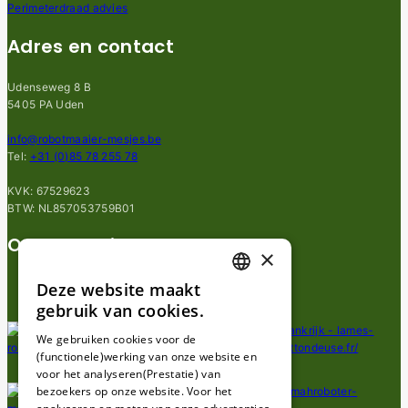
Perimeterdraad advies
Adres en contact
Udenseweg 8 B
5405 PA Uden
info@robotmaaier-mesjes.be
Tel:
+31 (0)85 78 255 78
KVK: 67529623
BTW: NL857053759B01
Onze locatie
×
Deze website maakt
DUTCH
gebruik van cookies.
FRENCH
We gebruiken cookies voor de
(functionele)werking van onze website en
GERMAN
voor het analyseren(Prestatie) van
bezoekers op onze website. Voor het