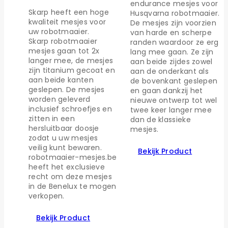
endurance mesjes voor
Skarp heeft een hoge
Husqvarna robotmaaier.
kwaliteit mesjes voor
De mesjes zijn voorzien
uw robotmaaier.
van harde en scherpe
Skarp robotmaaier
randen waardoor ze erg
mesjes gaan tot 2x
lang mee gaan. Ze zijn
langer mee, de mesjes
aan beide zijdes zowel
zijn titanium gecoat en
aan de onderkant als
aan beide kanten
de bovenkant geslepen
geslepen. De mesjes
en gaan dankzij het
worden geleverd
nieuwe ontwerp tot wel
inclusief schroefjes en
twee keer langer mee
zitten in een
dan de klassieke
hersluitbaar doosje
mesjes.
zodat u uw mesjes
veilig kunt bewaren.
Bekijk Product
robotmaaier-mesjes.be
heeft het exclusieve
recht om deze mesjes
in de Benelux te mogen
verkopen.
Bekijk Product