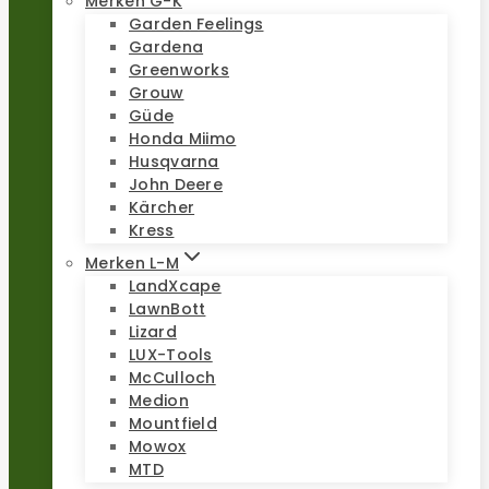
Merken G-K
Garden Feelings
Gardena
Greenworks
Grouw
Güde
Honda Miimo
Husqvarna
John Deere
Kärcher
Kress
Merken L-M
LandXcape
LawnBott
Lizard
LUX-Tools
McCulloch
Medion
Mountfield
Mowox
MTD