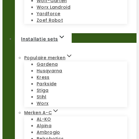
Wolf-Garten
Worx Landroid
Yardforce
Zoef Robot
Installatie sets
Populaire merken
Gardena
Husqvarna
Kress
Parkside
Stiga
Stihl
Worx
Merken A-C
AL-KO
Alpina
Ambrogio
Belrobotics