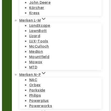
John Deere
Kärcher
Kress
Merken L-M
LandXcape
LawnBott
Lizard
LUX-Tools
McCulloch
Medion
Mountfield
Mowox
MTD
Merken N-P
NAC
Orbex
Parkside
Philips
Powerplus
Powerworks