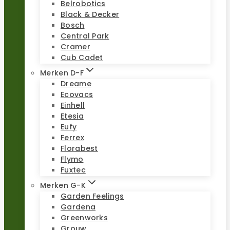
Belrobotics
Black & Decker
Bosch
Central Park
Cramer
Cub Cadet
Merken D-F
Dreame
Ecovacs
Einhell
Etesia
Eufy
Ferrex
Florabest
Flymo
Fuxtec
Merken G-K
Garden Feelings
Gardena
Greenworks
Grouw