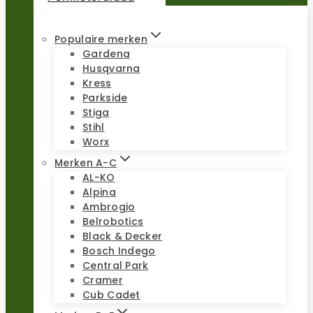
Populaire merken
Gardena
Husqvarna
Kress
Parkside
Stiga
Stihl
Worx
Merken A-C
AL-KO
Alpina
Ambrogio
Belrobotics
Black & Decker
Bosch Indego
Central Park
Cramer
Cub Cadet