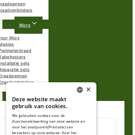
 Draadpennen
Draadverbinders
Worx
voor Worx
Mesjes
Perimeterdraad
Kabeltesters
nstallatie sets
Reparatie sets
Draadpennen
Draadverbinders
×
Overige Merken
Deze website maakt
DUTCH
gebruik van cookies.
FRENCH
We gebruiken cookies voor de
(functionele)werking van onze website en
GERMAN
voor het analyseren(Prestatie) van
bezoekers op onze website. Voor het