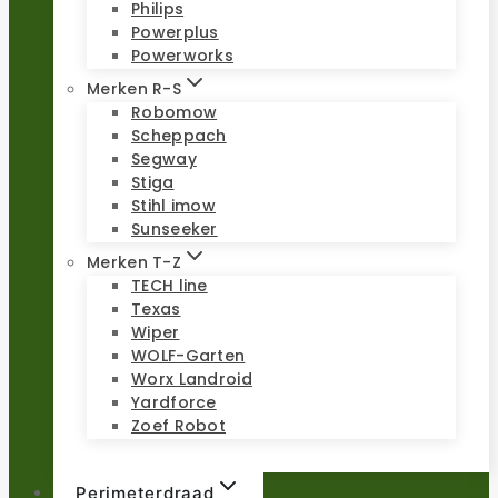
Philips
Powerplus
Powerworks
Merken R-S
Robomow
Scheppach
Segway
Stiga
Stihl imow
Sunseeker
Merken T-Z
TECH line
Texas
Wiper
WOLF-Garten
Worx Landroid
Yardforce
Zoef Robot
Perimeterdraad