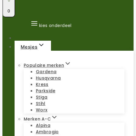
0
kies onderdeel
Mesjes
Populaire merken
Gardena
Husqvarna
Kress
Parkside
Stiga
Stihl
Worx
Merken A-C
Alpina
Ambrogio