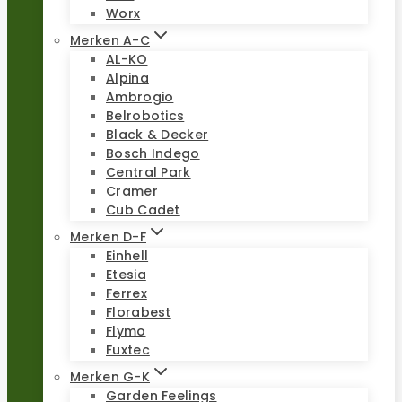
Worx
Merken A-C
AL-KO
Alpina
Ambrogio
Belrobotics
Black & Decker
Bosch Indego
Central Park
Cramer
Cub Cadet
Merken D-F
Einhell
Etesia
Ferrex
Florabest
Flymo
Fuxtec
Merken G-K
Garden Feelings