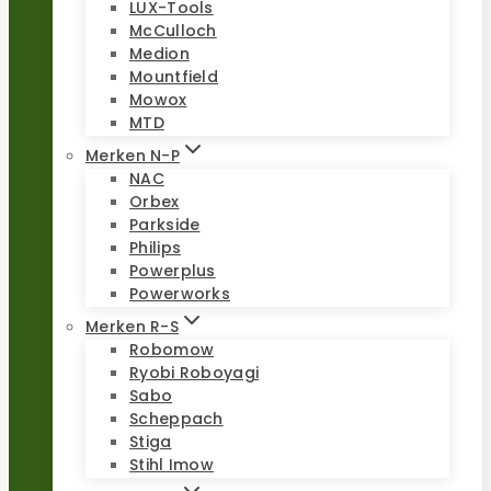
LUX-Tools
McCulloch
Medion
Mountfield
Mowox
MTD
Merken N-P
NAC
Orbex
Parkside
Philips
Powerplus
Powerworks
Merken R-S
Robomow
Ryobi Roboyagi
Sabo
Scheppach
Stiga
Stihl Imow