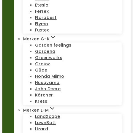
Etesia
Ferrex
Florabest
Flymo
Fuxtec
Merken G-K
Garden feelings
Gardena
Greenworks
Grouw
Güde
Honda Miimo
Husqvarna
John Deere
Kärcher
Kress
Merken L-M
LandXcape
LawnBott
Lizard