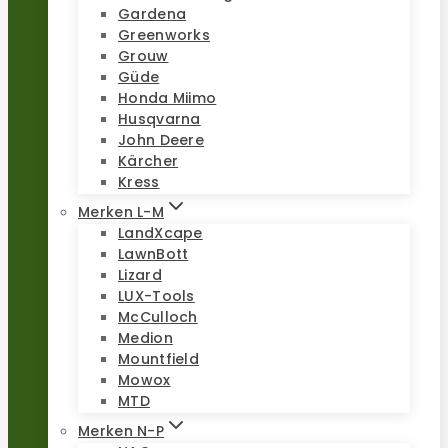
Gardena
Greenworks
Grouw
Güde
Honda Miimo
Husqvarna
John Deere
Kärcher
Kress
Merken L-M
LandXcape
LawnBott
Lizard
LUX-Tools
McCulloch
Medion
Mountfield
Mowox
MTD
Merken N-P