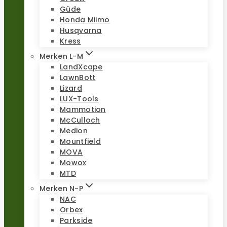
Güde
Honda Miimo
Husqvarna
Kress
Merken L-M
LandXcape
LawnBott
Lizard
LUX-Tools
Mammotion
McCulloch
Medion
Mountfield
MOVA
Mowox
MTD
Merken N-P
NAC
Orbex
Parkside