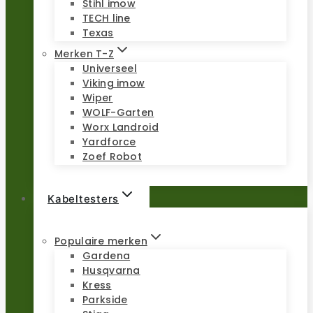
Stihl imow
TECH line
Texas
Merken T-Z
Universeel
Viking imow
Wiper
WOLF-Garten
Worx Landroid
Yardforce
Zoef Robot
Kabeltesters
Populaire merken
Gardena
Husqvarna
Kress
Parkside