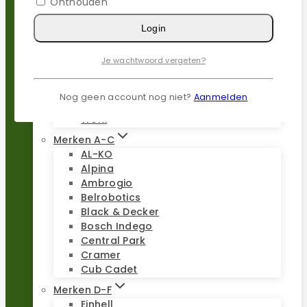
Onthouden
Populaire merken
Login
Gardena
Husqvarna
Je wachtwoord vergeten?
Kress
Parkside
Stiga
Nog geen account nog niet?
Aanmelden
Stihl
Worx
Merken A-C
AL-KO
Alpina
Ambrogio
Belrobotics
Black & Decker
Bosch Indego
Central Park
Cramer
Cub Cadet
Merken D-F
Einhell