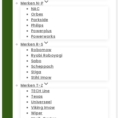
Merken N-P
NAC
Orbex
Parkside
Philips
Powerplus
Powerworks
Merken R-S
Robomow
Ryobi Roboyagi
Sabo
Scheppach
Stiga
Stihl Imow
Merken T-Z
TECH Line
Texas
Universeel
Viking Imow
Wiper