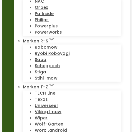
NAC
Orbex
Parkside
Philips
Powerplus
Powerworks
Merken R-S
Robomow
Ryobi Roboyagi
Sabo
Scheppach
Stiga
Stihl Imow
Merken T-Z
TECH Line
Texas
Universeel
Viking Imow
Wiper
Wolf-Garten
Worx Landroid