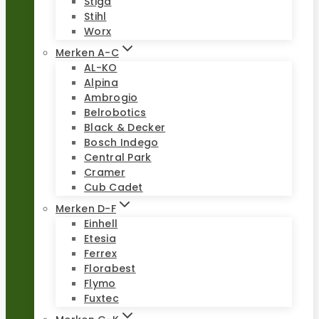
Stiga
Stihl
Worx
Merken A-C
AL-KO
Alpina
Ambrogio
Belrobotics
Black & Decker
Bosch Indego
Central Park
Cramer
Cub Cadet
Merken D-F
Einhell
Etesia
Ferrex
Florabest
Flymo
Fuxtec