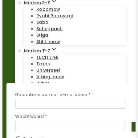
Merken R-S
Robomow
Ryobi Roboyagi
Sabo
Scheppach
Stiga
Stihl Imow
Merken T-Z
TECH Line
Texas
Universeel
Viking Imow
Wiper
WOLF-Garten
Vereist
Gebruikersnaam of e-mailadres
*
Worx Landroid
Yardforce
Zoef Robot
Vereist
Wachtwoord
*
Reparatie sets