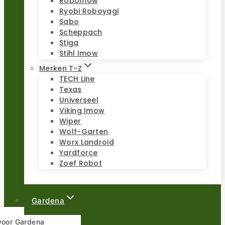
Robomow
Ryobi Roboyagi
Sabo
Scheppach
Stiga
Stihl Imow
Merken T-Z
TECH Line
Texas
Universeel
Viking Imow
Wiper
Wolf-Garten
Worx Landroid
Yardforce
Zoef Robot
Gardena
 voor Gardena