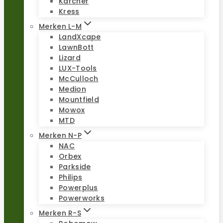
Kärcher
Kress
Merken L-M
LandXcape
LawnBott
Lizard
LUX-Tools
McCulloch
Medion
Mountfield
Mowox
MTD
Merken N-P
NAC
Orbex
Parkside
Philips
Powerplus
Powerworks
Merken R-S