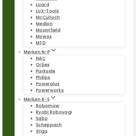
Lizard
LUX-Tools
McCulloch
Medion
Mountfield
Mowox
MTD
Merken N-P
NAC
Orbex
Parkside
Philips
Powerplus
Powerworks
Merken R-S
Robomow
Ryobi Roboyagi
Sabo
Scheppach
Stiga