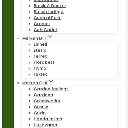
Black & Decker
Bosch Indego
Central Park
Cramer
Cub Cadet
Merken D-F
Einhell
Etesia
Ferrex
Florabest
Flymo
Fuxtec
Merken G-K
Garden feelings
Gardena
Greenworks
Grouw
Güde
Honda miimo
Husqvarna