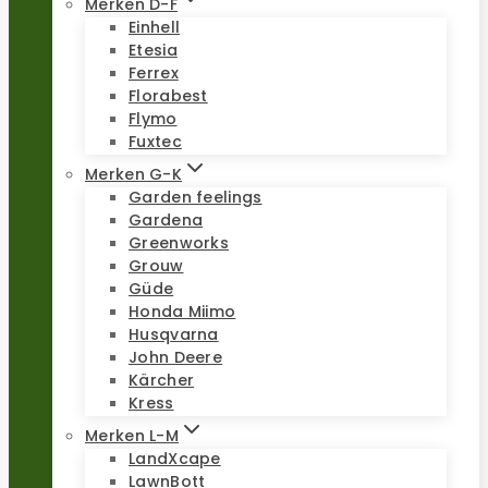
Merken D-F
Einhell
Etesia
Ferrex
Florabest
Flymo
Fuxtec
Merken G-K
Garden feelings
Gardena
Greenworks
Grouw
Güde
Honda Miimo
Husqvarna
John Deere
Kärcher
Kress
Merken L-M
LandXcape
LawnBott