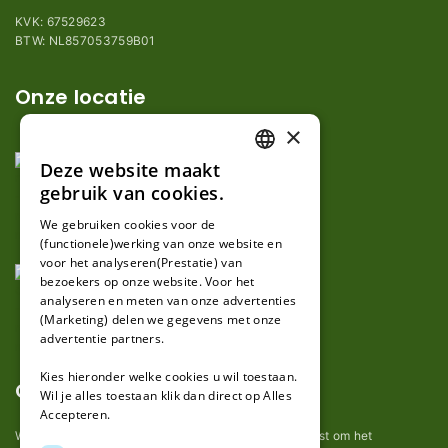
KVK: 67529623
BTW: NL857053759B01
Onze locatie
×
Deze website maakt
DUTCH
gebruik van cookies.
FRENCH
We gebruiken cookies voor de
(functionele)werking van onze website en
GERMAN
voor het analyseren(Prestatie) van
bezoekers op onze website. Voor het
analyseren en meten van onze advertenties
(Marketing) delen we gegevens met onze
advertentie partners.
Kies hieronder welke cookies u wil toestaan.
Over ons
Wil je alles toestaan klik dan direct op Alles
Accepteren.
Wij van robotmaaier-mesjes.be doen ons uiterste best om het