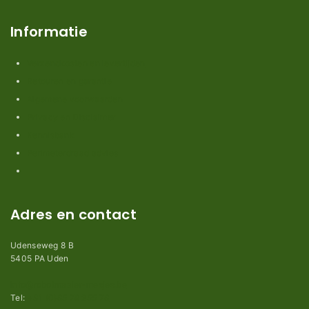
Informatie
Verzendkosten en levertijden
Retouren en garantie
Algemene voorwaarden
Privacy en Disclaimer
Kennisbank
Perimeterdraad advies
Adres en contact
Udenseweg 8 B
5405 PA Uden
info@robotmaaier-mesjes.be
Tel:
+31 (0)85 78 255 78