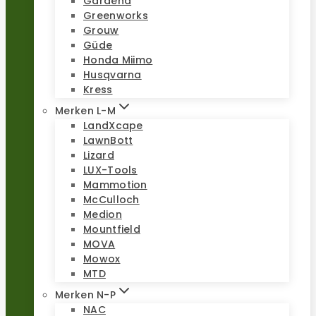
Gardena
Greenworks
Grouw
Güde
Honda Miimo
Husqvarna
Kress
Merken L-M
LandXcape
LawnBott
Lizard
LUX-Tools
Mammotion
McCulloch
Medion
Mountfield
MOVA
Mowox
MTD
Merken N-P
NAC