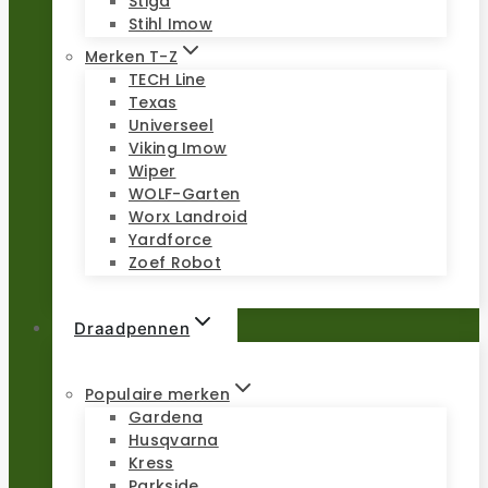
Stiga
Stihl Imow
Merken T-Z
TECH Line
Texas
Universeel
Viking Imow
Wiper
WOLF-Garten
Worx Landroid
Yardforce
Zoef Robot
Draadpennen
Populaire merken
Gardena
Husqvarna
Kress
Parkside