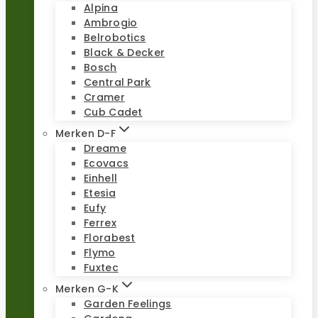
Alpina
Ambrogio
Belrobotics
Black & Decker
Bosch
Central Park
Cramer
Cub Cadet
Merken D-F
Dreame
Ecovacs
Einhell
Etesia
Eufy
Ferrex
Florabest
Flymo
Fuxtec
Merken G-K
Garden Feelings