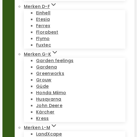
Merken D-F
Einhell
Etesia
Ferrex
Florabest
Flymo
Fuxtec
Merken G-K
Garden feelings
Gardena
Greenworks
Grouw
Güde
Honda Miimo
Husqvarna
John Deere
Kärcher
Kress
Merken L-M
LandXcape