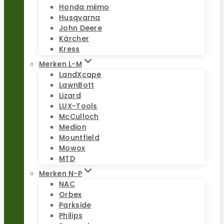
Honda miimo
Husqvarna
John Deere
Kärcher
Kress
Merken L-M
LandXcape
LawnBott
Lizard
LUX-Tools
McCulloch
Medion
Mountfield
Mowox
MTD
Merken N-P
NAC
Orbex
Parkside
Philips