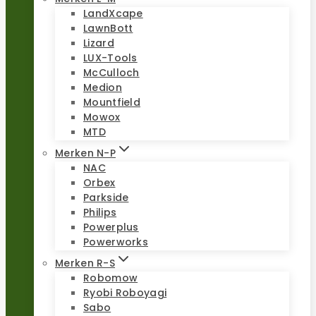
LandXcape
LawnBott
Lizard
LUX-Tools
McCulloch
Medion
Mountfield
Mowox
MTD
Merken N-P
NAC
Orbex
Parkside
Philips
Powerplus
Powerworks
Merken R-S
Robomow
Ryobi Roboyagi
Sabo