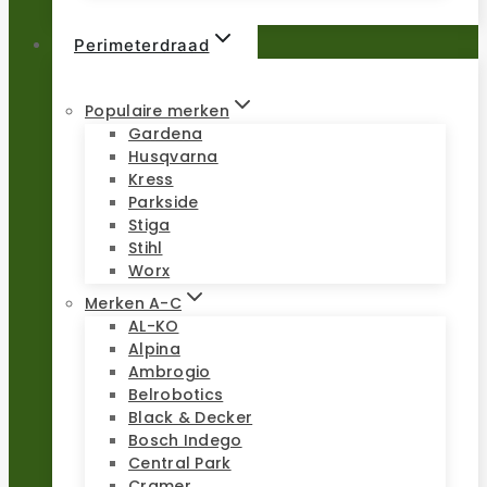
Perimeterdraad
Populaire merken
Gardena
Husqvarna
Kress
Parkside
Stiga
Stihl
Worx
Merken A-C
AL-KO
Alpina
Ambrogio
Belrobotics
Black & Decker
Bosch Indego
Central Park
Cramer