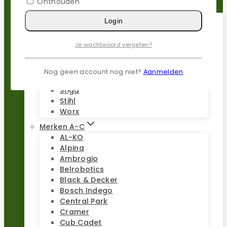
Onthouden
Reparatie sets
Login
Populaire merken
Je wachtwoord vergeten?
Gardena
Husqvarna
Kress
Nog geen account nog niet?
Aanmelden
Parkside
Stiga
Stihl
Worx
Merken A-C
AL-KO
Alpina
Ambrogio
Belrobotics
Black & Decker
Bosch Indego
Central Park
Cramer
Cub Cadet