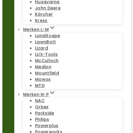
Husqvarna
John Deere
Kärcher
Kress
Merken L-M
LandXcape
LawnBott
Lizard
LUX-Tools
McCulloch
Medion
Mountfield
Mowox
MTD
Merken N-P
NAC
Orbex
Parkside
Philips
Powerplus
Powerworks