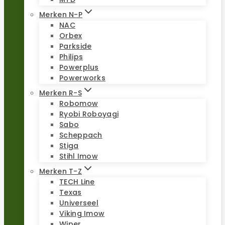
Merken N-P
NAC
Orbex
Parkside
Philips
Powerplus
Powerworks
Merken R-S
Robomow
Ryobi Roboyagi
Sabo
Scheppach
Stiga
Stihl Imow
Merken T-Z
TECH Line
Texas
Universeel
Viking Imow
Wiper