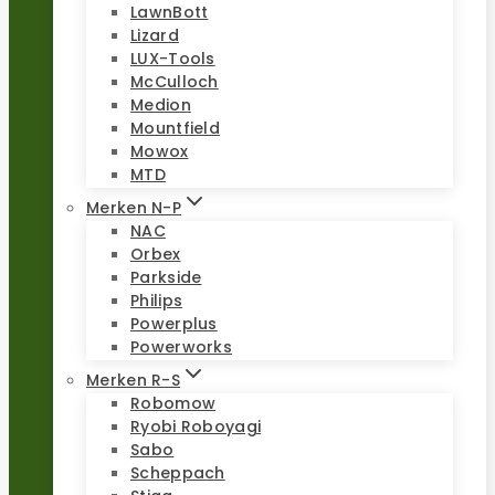
LawnBott
Lizard
LUX-Tools
McCulloch
Medion
Mountfield
Mowox
MTD
Merken N-P
NAC
Orbex
Parkside
Philips
Powerplus
Powerworks
Merken R-S
Robomow
Ryobi Roboyagi
Sabo
Scheppach