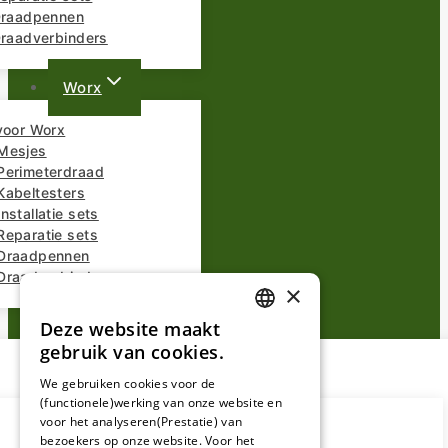
 Draadpennen
Draadverbinders
Worx
voor Worx
Mesjes
Perimeterdraad
Kabeltesters
nstallatie sets
Reparatie sets
Draadpennen
Draadverbinders
×
Overige Merken
Deze website maakt
DUTCH
gebruik van cookies.
FRENCH
We gebruiken cookies voor de
(functionele)werking van onze website en
GERMAN
voor het analyseren(Prestatie) van
bezoekers op onze website. Voor het