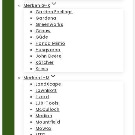
Merken G-K
Garden Feelings
Gardena
Greenworks
Grouw
Güde
Honda Miimo
Husqvarna
John Deere
Kärcher
Kress
Merken L-M
LandXcape
LawnBott
Lizard
LUX-Tools
McCulloch
Medion
Mountfield
Mowox
MTD