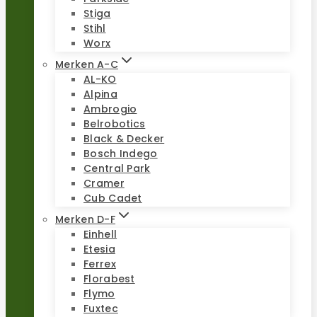
Stiga
Stihl
Worx
Merken A-C
AL-KO
Alpina
Ambrogio
Belrobotics
Black & Decker
Bosch Indego
Central Park
Cramer
Cub Cadet
Merken D-F
Einhell
Etesia
Ferrex
Florabest
Flymo
Fuxtec