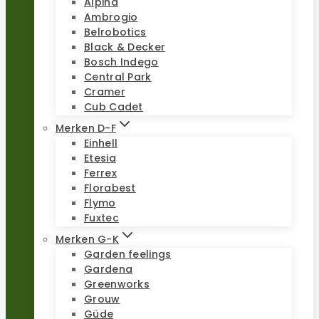
Alpina
Ambrogio
Belrobotics
Black & Decker
Bosch Indego
Central Park
Cramer
Cub Cadet
Merken D-F
Einhell
Etesia
Ferrex
Florabest
Flymo
Fuxtec
Merken G-K
Garden feelings
Gardena
Greenworks
Grouw
Güde