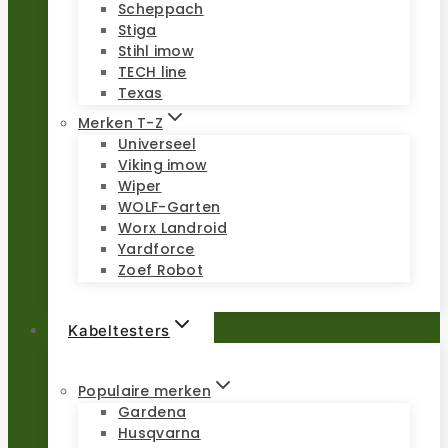
Scheppach
Stiga
Stihl imow
TECH line
Texas
Merken T-Z
Universeel
Viking imow
Wiper
WOLF-Garten
Worx Landroid
Yardforce
Zoef Robot
Kabeltesters
Populaire merken
Gardena
Husqvarna