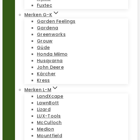
Fuxtec
Merken G-K
Garden Feelings
Gardena
Greenworks
Grouw
Güde
Honda Miimo
Husqvarna
John Deere
Kärcher
Kress
Merken L-M
LandXcape
LawnBott
Lizard
LUX-Tools
McCulloch
Medion
Mountfield