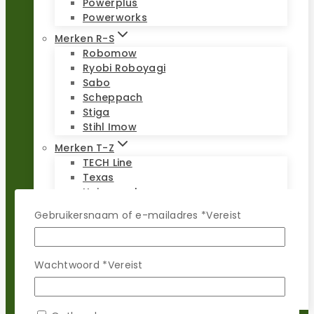
Powerplus
Powerworks
Merken R-S
Robomow
Ryobi Roboyagi
Sabo
Scheppach
Stiga
Stihl Imow
Merken T-Z
TECH Line
Texas
Universeel
Viking Imow
Gebruikersnaam of e-mailadres
*
Vereist
Wiper
WOLF-Garten
Worx Landroid
Wachtwoord
*
Vereist
Yardforce
Zoef Robot