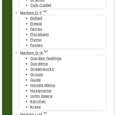
Cub Cadet
Merken D-F
Einhell
Etesia
Ferrex
Florabest
Flymo
Fuxtec
Merken G-K
Garden feelings
Gardena
Greenworks
Grouw
Güde
Honda Miimo
Husqvarna
John Deere
Kärcher
Kress
Merken L-M