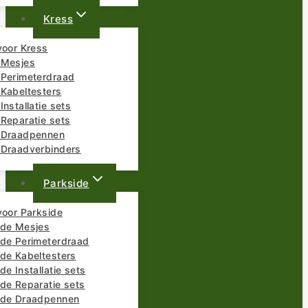
Kress
voor Kress
 Mesjes
 Perimeterdraad
 Kabeltesters
Installatie sets
Reparatie sets
 Draadpennen
 Draadverbinders
Parkside
voor Parkside
ide Mesjes
ide Perimeterdraad
ide Kabeltesters
de Installatie sets
de Reparatie sets
ide Draadpennen