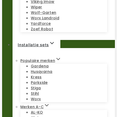
Viking Imow
Wiper
Wolf-Garten
Worx Landroid
Yardforce
Zoef Robot
Installatie sets
Populaire merken
Gardena
Husqvarna
Kress
Parkside
Stiga
Stihl
Worx
Merken A-C
AL-KO