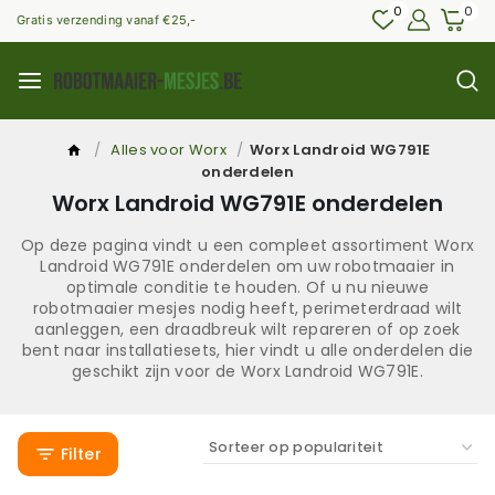
0
0
Gratis verzending vanaf €25,-
/
Alles voor Worx
/
Worx Landroid WG791E
onderdelen
Worx Landroid WG791E onderdelen
Op deze pagina vindt u een compleet assortiment Worx
Landroid WG791E onderdelen om uw robotmaaier in
optimale conditie te houden. Of u nu nieuwe
robotmaaier mesjes nodig heeft, perimeterdraad wilt
aanleggen, een draadbreuk wilt repareren of op zoek
bent naar installatiesets, hier vindt u alle onderdelen die
geschikt zijn voor de Worx Landroid WG791E.
Filter