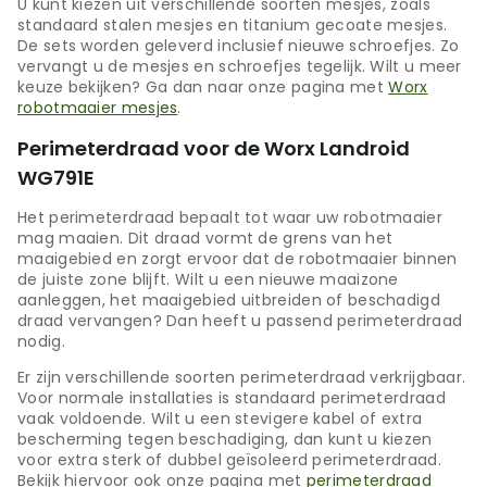
U kunt kiezen uit verschillende soorten mesjes, zoals
standaard stalen mesjes en titanium gecoate mesjes.
De sets worden geleverd inclusief nieuwe schroefjes. Zo
vervangt u de mesjes en schroefjes tegelijk. Wilt u meer
keuze bekijken? Ga dan naar onze pagina met
Worx
robotmaaier mesjes
.
Perimeterdraad voor de Worx Landroid
WG791E
Het perimeterdraad bepaalt tot waar uw robotmaaier
mag maaien. Dit draad vormt de grens van het
maaigebied en zorgt ervoor dat de robotmaaier binnen
de juiste zone blijft. Wilt u een nieuwe maaizone
aanleggen, het maaigebied uitbreiden of beschadigd
draad vervangen? Dan heeft u passend perimeterdraad
nodig.
Er zijn verschillende soorten perimeterdraad verkrijgbaar.
Voor normale installaties is standaard perimeterdraad
vaak voldoende. Wilt u een stevigere kabel of extra
bescherming tegen beschadiging, dan kunt u kiezen
voor extra sterk of dubbel geïsoleerd perimeterdraad.
Bekijk hiervoor ook onze pagina met
perimeterdraad