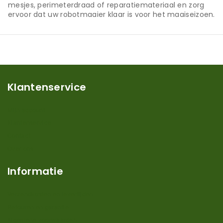
mesjes, perimeterdraad of reparatiemateriaal en zorg
ervoor dat uw robotmaaier klaar is voor het maaiseizoen.
Klantenservice
Mijn account
Klantenservice
Contact
Over ons
Informatie
Verzendkosten en levertijden
Retouren en garantie
Algemene voorwaarden