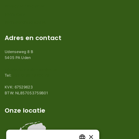
Privacy en Disclaimer
Kennisbank
Perimeterdraad advies
Adres en contact
Udenseweg 8 B
5405 PA Uden
info@robotmaaier-mesjes.be
Tel:
+31 (0)85 78 255 78
KVK: 67529623
BTW: NL857053759B01
Onze locatie
×