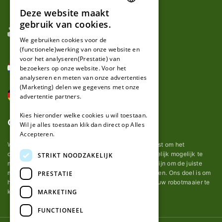
Deze website maakt
DUTCH
gebruik van cookies.
FRENCH
We gebruiken cookies voor de
(functionele)werking van onze website en
GERMAN
voor het analyseren(Prestatie) van
bezoekers op onze website. Voor het
analyseren en meten van onze advertenties
(Marketing) delen we gegevens met onze
advertentie partners.
Kies hieronder welke cookies u wil toestaan.
Over ons
Wil je alles toestaan klik dan direct op Alles
Accepteren.
Wij van robotmaaier-mesjes.be doen ons uiterste best om het
onderhoud van robot grasmaaier mesjes zo gemakkelijk mogelijk te
STRIKT NOODZAKELIJK
maken. Uit ervaring merkten we hoe lastig het kan zijn om de juiste
messen voor een automatische grasmachine te vinden. Ons doel is om
PRESTATIE
het u makkelijk te maken om de goede mesjes voor uw robotmaaier te
MARKETING
kopen.
FUNCTIONEEL