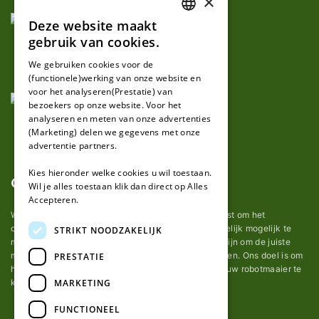
×
Deze website maakt
DUTCH
gebruik van cookies.
FRENCH
We gebruiken cookies voor de
(functionele)werking van onze website en
GERMAN
voor het analyseren(Prestatie) van
bezoekers op onze website. Voor het
analyseren en meten van onze advertenties
(Marketing) delen we gegevens met onze
advertentie partners.
Kies hieronder welke cookies u wil toestaan.
Over ons
Wil je alles toestaan klik dan direct op Alles
Accepteren.
Wij van robotmaaier-mesjes.be doen ons uiterste best om het
onderhoud van robot grasmaaier mesjes zo gemakkelijk mogelijk te
STRIKT NOODZAKELIJK
maken. Uit ervaring merkten we hoe lastig het kan zijn om de juiste
messen voor een automatische grasmachine te vinden. Ons doel is om
PRESTATIE
het u makkelijk te maken om de goede mesjes voor uw robotmaaier te
MARKETING
kopen.
FUNCTIONEEL