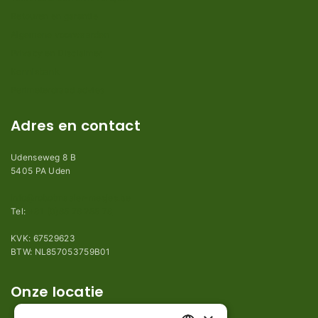
Retouren en garantie
Algemene voorwaarden
Privacy en Disclaimer
Kennisbank
Perimeterdraad advies
Adres en contact
Udenseweg 8 B
5405 PA Uden
info@robotmaaier-mesjes.be
Tel:
+31 (0)85 78 255 78
KVK: 67529623
BTW: NL857053759B01
Onze locatie