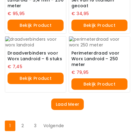
Landroid – 3,4 mm – 250
Set van 18 titanium
meter
gecoat
€
95,95
€
34,95
Bekijk Product
Bekijk Product
Draadverbinders voor
Perimeterdraad voor
Worx Landroid – 6 stuks
Worx Landroid – 250
meter
€
7,45
€
79,95
Bekijk Product
Bekijk Product
Laad Meer
1
2
3
Volgende