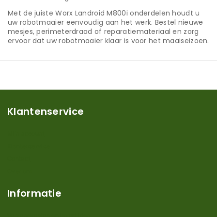
Met de juiste Worx Landroid M800i onderdelen houdt u
uw robotmaaier eenvoudig aan het werk. Bestel nieuwe
mesjes, perimeterdraad of reparatiemateriaal en zorg
ervoor dat uw robotmaaier klaar is voor het maaiseizoen.
Klantenservice
Mijn account
Klantenservice
Contact
Over ons
Informatie
Verzendkosten en levertijden