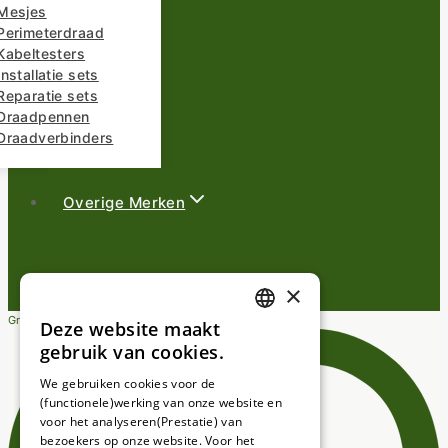
Mesjes
Perimeterdraad
Kabeltesters
nstallatie sets
Reparatie sets
Draadpennen
Draadverbinders
Overige Merken
×
Gratis verzending vanaf €25,-
Deze website maakt
DUTCH
gebruik van cookies.
FRENCH
We gebruiken cookies voor de
(functionele)werking van onze website en
GERMAN
voor het analyseren(Prestatie) van
bezoekers op onze website. Voor het