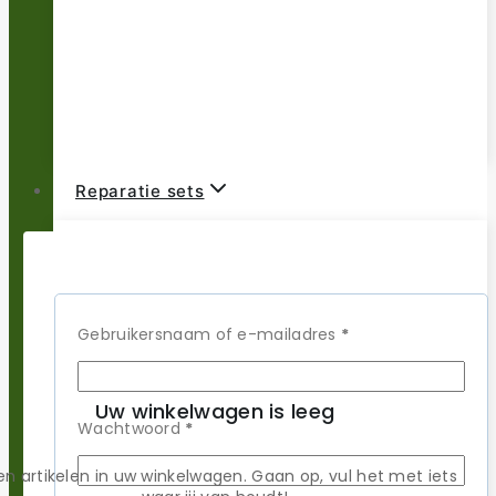
Reparatie sets
Populaire merken
Vereist
Gebruikersnaam of e-mailadres
*
Uw winkelwagen is leeg
Vereist
Wachtwoord
*
Merken A-C
n artikelen in uw winkelwagen. Gaan op, vul het met iets