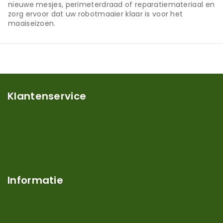
nieuwe mesjes, perimeterdraad of reparatiemateriaal en
zorg ervoor dat uw robotmaaier klaar is voor het
maaiseizoen.
Klantenservice
Mijn account
Klantenservice
Contact
Over ons
Informatie
Verzendkosten en levertijden
Retouren en garantie