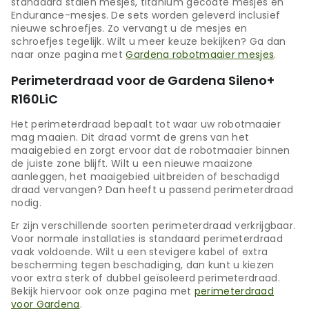
standaard stalen mesjes, titanium gecoate mesjes en
Endurance-mesjes. De sets worden geleverd inclusief
nieuwe schroefjes. Zo vervangt u de mesjes en
schroefjes tegelijk. Wilt u meer keuze bekijken? Ga dan
naar onze pagina met
Gardena robotmaaier mesjes
.
Perimeterdraad voor de Gardena Sileno+
R160LiC
Het perimeterdraad bepaalt tot waar uw robotmaaier
mag maaien. Dit draad vormt de grens van het
maaigebied en zorgt ervoor dat de robotmaaier binnen
de juiste zone blijft. Wilt u een nieuwe maaizone
aanleggen, het maaigebied uitbreiden of beschadigd
draad vervangen? Dan heeft u passend perimeterdraad
nodig.
Er zijn verschillende soorten perimeterdraad verkrijgbaar.
Voor normale installaties is standaard perimeterdraad
vaak voldoende. Wilt u een stevigere kabel of extra
bescherming tegen beschadiging, dan kunt u kiezen
voor extra sterk of dubbel geïsoleerd perimeterdraad.
Bekijk hiervoor ook onze pagina met
perimeterdraad
voor Gardena
.