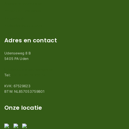
Algemene voorwaarden
Privacy en Disclaimer
Kennisbank
Perimeterdraad advies
Adres en contact
Udenseweg 8 B
5405 PA Uden
info@robotmaaier-mesjes.be
Tel:
+31 (0)85 78 255 78
KVK: 67529623
BTW: NL857053759B01
Onze locatie